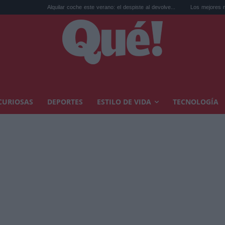
Alquilar coche este verano: el despiste al devolve...
Los mejores restaurantes
CURIOSAS
DEPORTES
ESTILO DE VIDA
TECNOLOGÍA