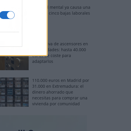
La salud mental ya causa una
de cada cinco bajas laborales
Normativa de ascensores en
comunidades: hasta 40.000
euros de coste para
adaptarlos
110.000 euros en Madrid por
31.000 en Extremadura: el
dinero ahorrado que
necesitas para comprar una
vivienda por comunidad