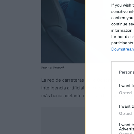
If you wish 
sensitive in
confirm you
continue se
information 
further disc
participants
Downstream 
Fuente: Freepik
Persona
La red de carreteras de la
Generalitat de C
I want t
inteligencia artificial aplicada a la segurid
Opted 
más hacia adelante de cara a la futura lleg
I want t
Opted 
I want 
Advertis
Opted 