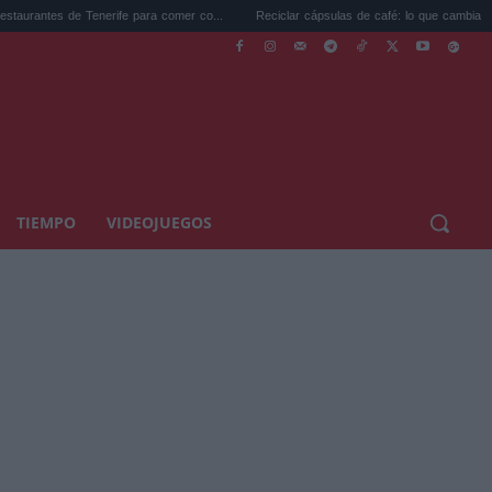
 de Tenerife para comer co...
Reciclar cápsulas de café: lo que cambia el 12 de ...
TIEMPO
VIDEOJUEGOS