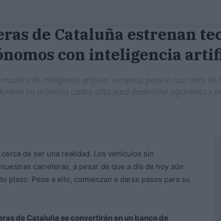
eteras de Cataluña estrenan t
nomos con inteligencia artif
modelos de inteligencia artificial europeos, para lo cual trata de 
 durante los próximos cuatro años para desarrollar algoritmos y p
cerca de ser una realidad. Los vehículos sin
 nuestras carreteras, a pesar de que a día de hoy aún
o plazo. Pese a ello, comienzan a darse pasos para su
teras de Cataluña se convertirán en un banco de