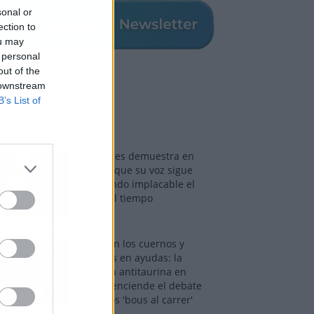
sonal or
ection to
ou may
 personal
out of the
 downstream
B’s List of
os más vistos
Tom Jones demuestra en
Madrid que su voz sigue
desafiando implacable el
paso del tiempo
Fuego en los cuernos y
millones en ayudas: la
rebelión antitaurina en
Alfafar enciende el debate
sobre los 'bous al carrer'