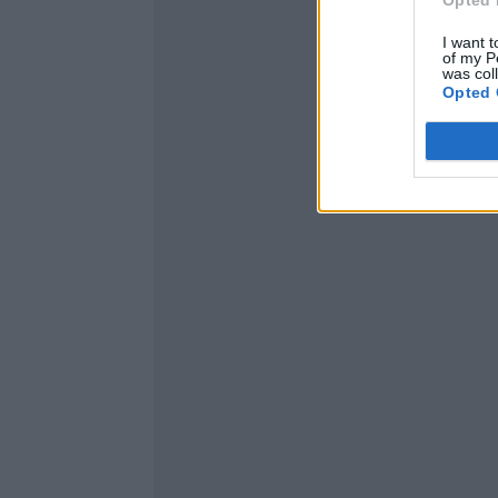
I want t
of my P
was col
Opted 