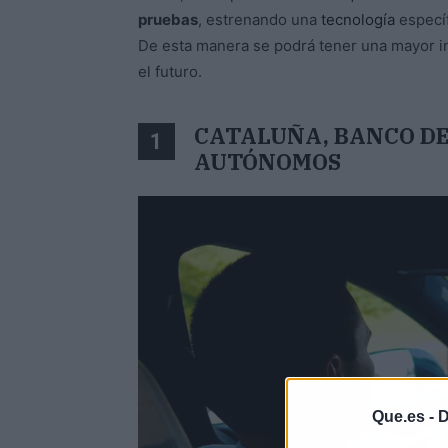
pruebas
, estrenando una
tecnología
específ
De esta manera se podrá tener una mayor in
el futuro.
CATALUÑA, BANCO DE
1
AUTÓNOMOS
Que.es -
D