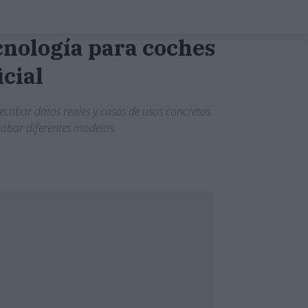
ecnología para coches
icial
recabar datos reales y casos de usos concretos.
robar diferentes modelos.