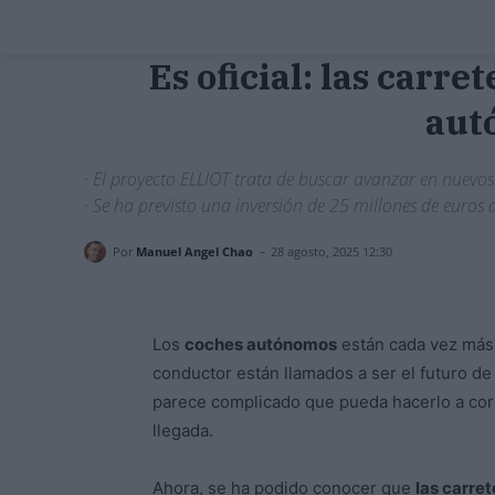
Es oficial: las carr
autó
· El proyecto ELLIOT trata de buscar avanzar en nuevos 
· Se ha previsto una inversión de 25 millones de euros
-
Por
Manuel Angel Chao
28 agosto, 2025 12:30
Los
coches autónomos
están cada vez más 
conductor están llamados a ser el futuro de
parece complicado que pueda hacerlo a cort
llegada.
Ahora, se ha podido conocer que
las carre