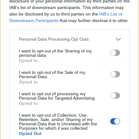
disclosure of your personal information by third parties on the
Artículo anterior
Artículo siguiente
IAB’s list of downstream participants. This information may
also be disclosed by us to third parties on the
IAB’s List of
Explorando el Programa
Ecoembes promueve la
Downstream Participants
that may further disclose it to other
de Influencers de TEMU:
circularidad de los
third parties.
Una nueva forma para
envases con la
que los creadores ganen
innovadora herramienta
Personal Data Processing Opt Outs
dinero
CircularCheck
I want to opt-out of the Sharing of my
personal data.
Opted In
I want to opt-out of the Sale of my
Personal Data.
Opted In
I want to opt-out of processing my
Personal Data for Targeted Advertising.
Opted In
I want to opt-out of Collection, Use,
Retention, Sale, and/or Sharing of my
Personal Data that Is Unrelated with the
Purposes for which it was collected.
Opted Out