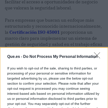
facilitar el acceso a oportunidades de negocio
que valoran la seguridad laboral.
Para empresas que buscan un enfoque más
estructurado y reconocido internacionalmente,
la
Certificación ISO 45001
proporciona un
marco claro para implementar un sistema de
gestión de seguridad y salud en el trabajo eficaz
y sostenible.
Que.es -
Do Not Process My Personal Information
En este camino,
QMS Spain
se presenta como la
mejor opción para auditar y guiar a las
If you wish to opt-out of the sale, sharing to third parties, or
processing of your personal or sensitive information for
empresas en la obtención de la ISO 45001,
targeted advertising by us, please use the below opt-out
gracias a su experiencia, profesionalidad y
section to confirm your selection. Please note that after your
enfoque práctico que garantiza resultados
opt-out request is processed you may continue seeing
medibles y un proceso de certificación ágil y
interest-based ads based on personal information utilized by
confiable.
us or personal information disclosed to third parties prior to
your opt-out. You may separately opt-out of the further