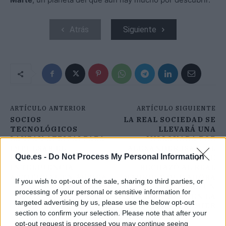
Atrás
Siguiente
ARTÍCULO ANTERIOR
ARTÍCULO SIGUIENTE
SOCIOS
LA REAL SOCIEDAD SE
TECNOLÓGICOS
LLEVARÁ UNA
LANZAN AFRICAI PARA
MILLONADA POR
IMPULSAR EL
ALEXANDER ISAK, EL
Que.es -
Do Not Process My Personal Information
DESARROLLO DE LA
DELANTERO QUE
INTELIGENCIA
RECHAZÓ AL REAL
ARTIFICIAL EN ÁFRICA
MADRID Y QUE AHORA
If you wish to opt-out of the sale, sharing to third parties, or
GENERA UN
processing of your personal or sensitive information for
TERREMOTO EN LA
targeted advertising by us, please use the below opt-out
PREMIER
section to confirm your selection. Please note that after your
opt-out request is processed you may continue seeing