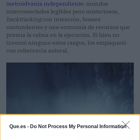
metroidvania independiente
: mundos
interconectados legibles pero misteriosos,
backtracking
con intención, bosses
contundentes y una economía de recursos que
premia la calma en la ejecución. Si bien no
inventó ninguno estos rasgos, los empaquetó
con coherencia autoral.
Que.es -
Do Not Process My Personal Information