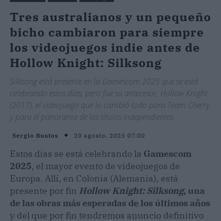
Tres australianos y un pequeño
bicho cambiaron para siempre
los videojuegos indie antes de
Hollow Knight: Silksong
Silksong está presente en la Gamescom 2025 que se está
celebrando estos días, pero fue su antecesor, Hollow Knight
(2017), el videojuego que lo cambió todo para Team Cherry
y para el panorama de los títulos independientes.
20 agosto, 2025 07:00
Sergio Bustos
Estos días se está celebrando la
Gamescom
2025
, el mayor evento de videojuegos de
Europa. Allí, en Colonia (Alemania), está
presente por fin
Hollow Knight: Silksong
, una
de las obras más esperadas de los últimos años
y del que por fin tendremos anuncio definitivo