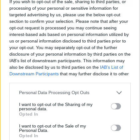
If you wish to opt-out of the sale, sharing to third parties, or
processing of your personal or sensitive information for
Captura de Hollow Knight | Fuente: Team Cherry
targeted advertising by us, please use the below opt-out
section to confirm your selection. Please note that after your
De ahí que hayamos visto casos como
Ender
opt-out request is processed you may continue seeing
Lilies
, donde sus responsables han reconocido
interest-based ads based on personal information utilized by
que competían en un espacio con
Hollow
us or personal information disclosed to third parties prior to
your opt-out. You may separately opt-out of the further
Knight
como referente inevitable
, y por ello
disclosure of your personal information by third parties on the
buscaron diferenciarse por estética anime y un
IAB’s list of downstream participants. This information may
sistema de habilidades por invocaciones.
also be disclosed by us to third parties on the
IAB’s List of
También fue espejo de
Crowsworn
, con el
Downstream Participants
that may further disclose it to other
estudio Mongoose Rodeo hablando
third parties.
abiertamente de sus parecidos —junto a
Personal Data Processing Opt Outs
influencias como
Bloodborne
o
Devil May Cry
—
y de cómo asumen el listón de animación 2D y
I want to opt-out of the Sharing of my
personal data.
combate marcado por Team Cherry para
Opted In
construir su propia identidad. O el roguelike
Have a Nice Death
, cuya estética está
I want to opt-out of the Sale of my
Personal Data.
claramente inspirada. Y como ellos, decenas.
Opted In