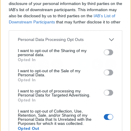
disclosure of your personal information by third parties on the
Artículo anterior
Artículo siguiente
IAB’s list of downstream participants. This information may
Palos de votación LED
Espirulina fresca
also be disclosed by us to third parties on the
IAB’s List of
de Custom Vote
ecosostenible producida
Downstream Participants
that may further disclose it to other
destacan en congresos
en Lleida, la propuesta
third parties.
médicos por su
de Blauver
dinamismo e impacto
Personal Data Processing Opt Outs
visual
I want to opt-out of the Sharing of my
personal data.
Opted In
I want to opt-out of the Sale of my
Personal Data.
Opted In
I want to opt-out of processing my
Personal Data for Targeted Advertising.
Opted In
I want to opt-out of Collection, Use,
Retention, Sale, and/or Sharing of my
Personal Data that Is Unrelated with the
Purposes for which it was collected.
Opted Out