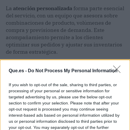
La
atención personalizada
forma parte esencial
del servicio, con un equipo que asesora sobre
combinaciones de producto, volúmenes de
compra y previsiones de demanda. Este
acompañamiento permite a los clientes
optimizar sus pedidos y ajustar sus inventarios
de forma estratégica.
La especialización de Almacenes Toledo en
Que.es -
Do Not Process My Personal Information
moda infantil al por mayor, respaldada por una
trayectoria consolidada, constituye
una opción
If you wish to opt-out of the sale, sharing to third parties, or
fiable para los comercios que buscan un
processing of your personal or sensitive information for
proveedor estable
, con capacidad de
targeted advertising by us, please use the below opt-out
adaptación y compromiso con la calidad en
section to confirm your selection. Please note that after your
opt-out request is processed you may continue seeing
cada entrega.
interest-based ads based on personal information utilized by
us or personal information disclosed to third parties prior to
your opt-out. You may separately opt-out of the further