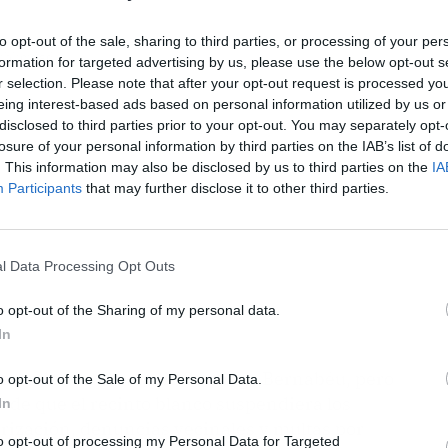
to opt-out of the sale, sharing to third parties, or processing of your per
ublicidad
formation for targeted advertising by us, please use the below opt-out s
r selection. Please note that after your opt-out request is processed y
eing interest-based ads based on personal information utilized by us or
disclosed to third parties prior to your opt-out. You may separately opt-
losure of your personal information by third parties on the IAB’s list of
. This information may also be disclosed by us to third parties on the
IA
Participants
that may further disclose it to other third parties.
l Data Processing Opt Outs
o opt-out of the Sharing of my personal data.
In
ramados en el estadio Santiago Bernabéu, pero
o opt-out of the Sale of my Personal Data.
 de que el recinto blanco suspendiera los
In
rización, denuncias vecinales y multas por
to opt-out of processing my Personal Data for Targeted