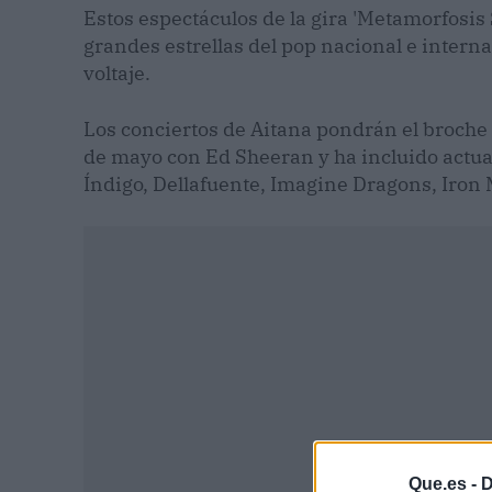
Estos espectáculos de la gira 'Metamorfosis 
grandes estrellas del pop nacional e interna
voltaje.
Los conciertos de Aitana pondrán el broche
de mayo con Ed Sheeran y ha incluido actua
Índigo, Dellafuente, Imagine Dragons, Iron
Que.es -
D