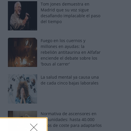
Tom Jones demuestra en
Madrid que su voz sigue
desafiando implacable el paso
del tiempo
Fuego en los cuernos y
millones en ayudas: la
rebelión antitaurina en Alfafar
enciende el debate sobre los
'bous al carrer'
La salud mental ya causa una
de cada cinco bajas laborales
Normativa de ascensores en
comunidades: hasta 40.000
euros de coste para adaptarlos