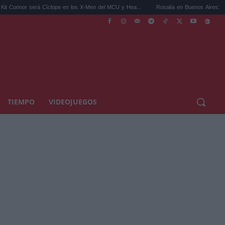
á Cíclope en los X-Men del MCU y Hea...
Rosalía en Buenos Aires: detiene el tráfico 
TIEMPO
VIDEOJUEGOS