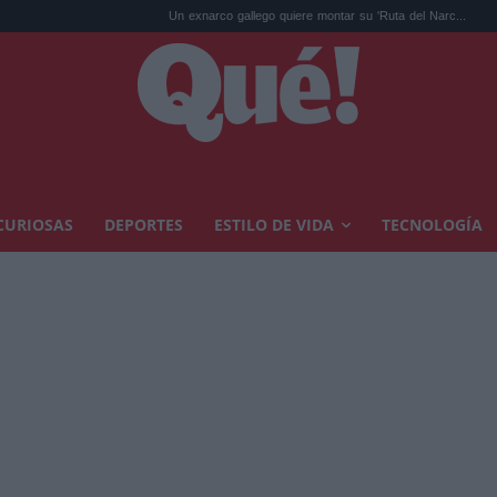
Un exnarco gallego quiere montar su 'Ruta del Narc...
Kit Connor ser
CURIOSAS
DEPORTES
ESTILO DE VIDA
TECNOLOGÍA