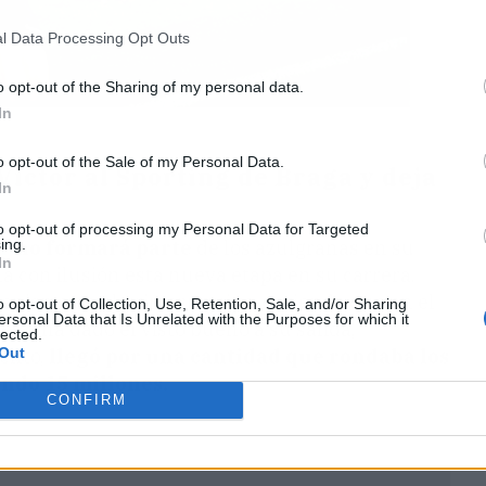
l Data Processing Opt Outs
o opt-out of the Sharing of my personal data.
In
o opt-out of the Sale of my Personal Data.
Víctor al Sporting de Braga y deja
In
to opt-out of processing my Personal Data for Targeted
ing.
r
no formará parte
de los azulgranas en su
In
a con ilusión esta nueva etapa en su carrera.
nismo en el primer equipo, entiende que en el
o opt-out of Collection, Use, Retention, Sale, and/or Sharing
ersonal Data that Is Unrelated with the Purposes for which it
es y ha dado el visto bueno a su salida,
lected.
Out
mento,
llegó por una cantidad que rondaba los
ando 15 millones.
CONFIRM