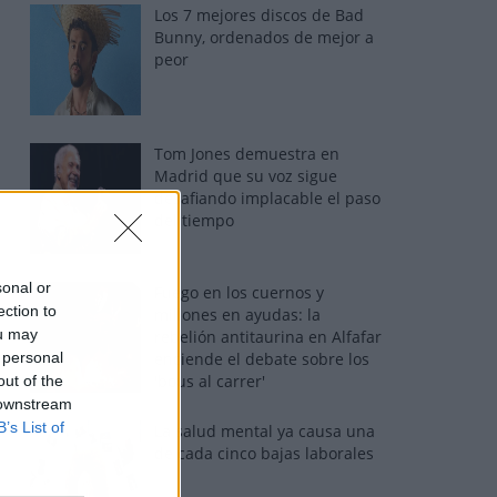
Los 7 mejores discos de Bad
Bunny, ordenados de mejor a
peor
Tom Jones demuestra en
Madrid que su voz sigue
desafiando implacable el paso
del tiempo
sonal or
Fuego en los cuernos y
ection to
millones en ayudas: la
ou may
rebelión antitaurina en Alfafar
 personal
enciende el debate sobre los
'bous al carrer'
out of the
 downstream
B’s List of
La salud mental ya causa una
de cada cinco bajas laborales