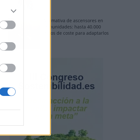
Normativa de ascensores en
comunidades: hasta 40.000
euros de coste para adaptarlos