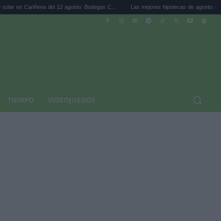
ena del 12 agosto: Bodegas C...
Las mejores hipotecas de agosto: el TAE más compet
TIEMPO
VIDEOJUEGOS