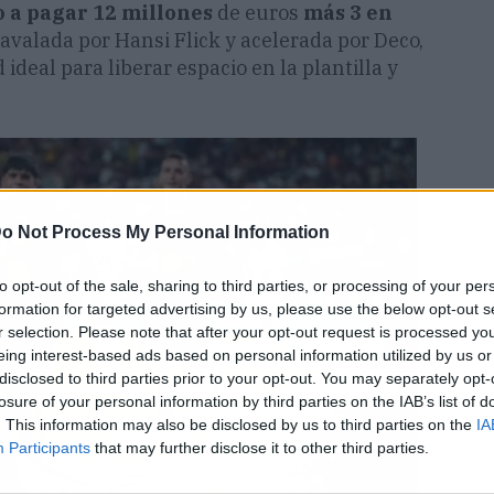
o a pagar 12 millones
de euros
más 3 en
avalada por Hansi Flick y acelerada por Deco,
deal para liberar espacio en la plantilla y
o Not Process My Personal Information
to opt-out of the sale, sharing to third parties, or processing of your per
formation for targeted advertising by us, please use the below opt-out s
r selection. Please note that after your opt-out request is processed y
eing interest-based ads based on personal information utilized by us or
disclosed to third parties prior to your opt-out. You may separately opt-
losure of your personal information by third parties on the IAB’s list of
. This information may also be disclosed by us to third parties on the
IA
Participants
that may further disclose it to other third parties.