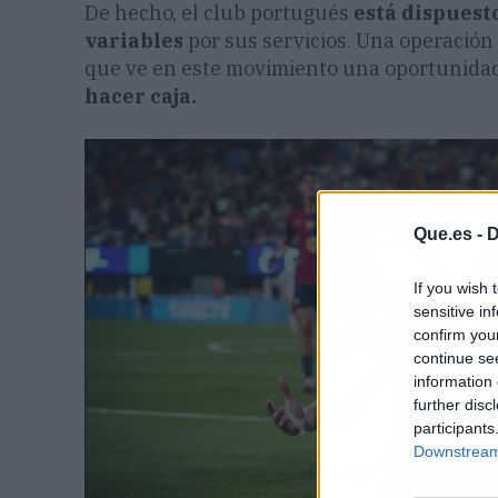
De hecho, el club portugués
está dispuest
variables
por sus servicios. Una operación 
que ve en este movimiento una oportunidad i
hacer caja.
Que.es -
D
If you wish 
sensitive in
confirm you
continue se
information 
further disc
participants
Downstream 