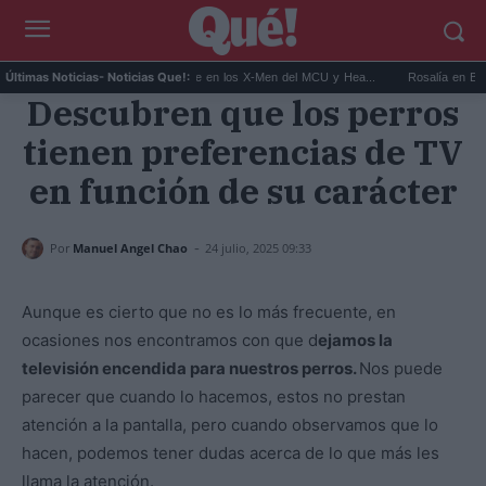
..
Kit Connor será Cíclope en los X-Men del MCU y Hea...
Rosalía en Buenos Ai
Últimas Noticias
- Noticias Que!:
Descubren que los perros
tienen preferencias de TV
en función de su carácter
-
Por
Manuel Angel Chao
24 julio, 2025 09:33
Aunque es cierto que no es lo más frecuente, en
ocasiones nos encontramos con que d
ejamos la
televisión encendida para nuestros perros.
Nos puede
parecer que cuando lo hacemos, estos no prestan
atención a la pantalla, pero cuando observamos que lo
hacen, podemos tener dudas acerca de lo que más les
llama la atención.