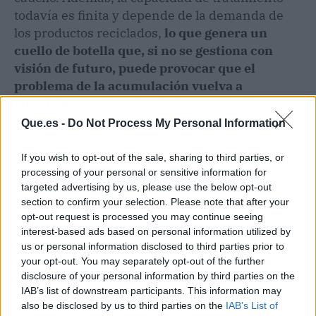
todavía es finita y depende de la demanda de
los productos reciclados,
lo que genera un
cuello de botella que, si no se gestiona con
visión de futuro, puede provocar que el
problema de la acumulación vuelva a
enquistarse
, alimentando la creación de
nuevas acumulaciones ilegales. Por ello, es
Que.es -
Do Not Process My Personal Information
crucial no solo garantizar la recogida, sino
también innovar y promover el uso de estos
If you wish to opt-out of the sale, sharing to third parties, or
materiales para cerrar el ciclo de forma
processing of your personal or sensitive information for
targeted advertising by us, please use the below opt-out
definitiva, desactivando así cualquier posible
section to confirm your selection. Please note that after your
relojería medioambiental.
opt-out request is processed you may continue seeing
interest-based ads based on personal information utilized by
HUMO TÓXICO Y SUELOS
us or personal information disclosed to third parties prior to
CONTAMINADOS: LA AMENAZA
your opt-out. You may separately opt-out of the further
INVISIBLE
disclosure of your personal information by third parties on the
IAB’s list of downstream participants. This information may
also be disclosed by us to third parties on the
IAB’s List of
El peligro de un vertedero de neumáticos no