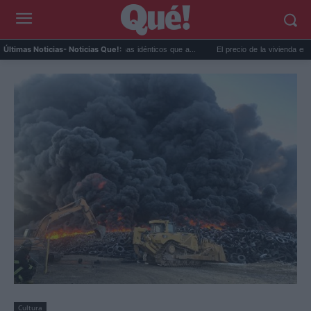
o y ansiedad: síntomas idénticos que a...
El precio de la vivienda en Valencia sube a
Últimas Noticias
- Noticias Que!:
Cultura