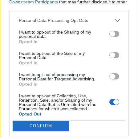
Downstream Participants
that may further disclose it to other
comienza cuando arde; la amenaza es
third parties.
constante y silenciosa desde el primer día de su
existencia. Antes de que el fuego actúe como
Personal Data Processing Opt Outs
catalizador del desastre, la simple presencia de
I want to opt-out of the Sharing of my
millones de ruedas a la intemperie ya
personal data.
Opted In
constituye una agresión ecológica de primer
orden. Los neumáticos se degradan lentamente
I want to opt-out of the Sale of my
por la acción del sol y la lluvia, liberando una
Personal Data.
Opted In
serie de compuestos químicos y metales
pesados, como el zinc, el plomo o el cromo, que
I want to opt-out of processing my
Personal Data for Targeted Advertising.
se lixivian y penetran en el terreno. Esta es una
Opted In
degradación lenta pero constante que
I want to opt-out of Collection, Use,
contamina los acuíferos y la tierra,
un veneno
Retention, Sale, and/or Sharing of my
silencioso que se filtra en el ecosistema
Personal Data that Is Unrelated with the
Purposes for which it was collected.
mucho antes de que se produzca una llama
,
Opted Out
afectando a la flora y la fauna locales de manera
CONFIRM
irreversible, una silenciosa relojería
medioambiental.