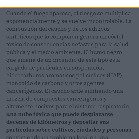
Cuando el fuego aparece, el riesgo se multiplica
exponencialmente y se vuelve incontrolable. La
combustión del caucho y de los aditivos
sintéticos que lo componen genera un cóctel
tóxico de consecuencias nefastas para la salud
pública y el medio ambiente. El humo negro
que emana de un incendio de este tipo está
cargado de partículas en suspensión,
hidrocarburos aromáticos policíclicos (HAP),
monóxido de carbono y otros agentes
cancerígenos. El caucho arde emitiendo una
mezcla de compuestos cancerígenos y
altamente nocivos para el sistema respiratorio,
una nube tóxica que puede desplazarse
decenas de kilómetros y depositar sus
partículas sobre cultivos, ciudades y personas
,
convirtiendo un problema local en una