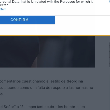
ersonal Data that Is Unrelated with the Purposes for which it
lected.
Out
CONFIRM
comentarios cuestionando el estilo de
Georgina
su atuendo como una falta de respeto a las normas no
os.
el Señor” o “Es importante cubrir los hombros en