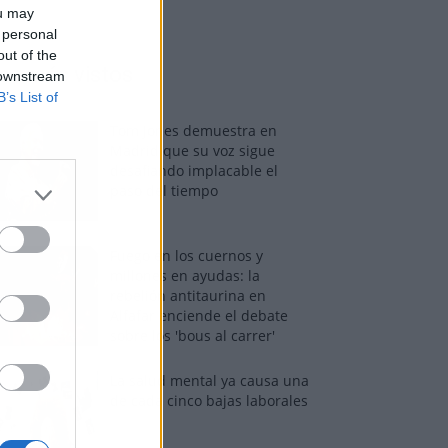
ou may
 personal
out of the
os más vistos
 downstream
B’s List of
Tom Jones demuestra en
Madrid que su voz sigue
desafiando implacable el
paso del tiempo
Fuego en los cuernos y
millones en ayudas: la
rebelión antitaurina en
Alfafar enciende el debate
sobre los 'bous al carrer'
La salud mental ya causa una
de cada cinco bajas laborales