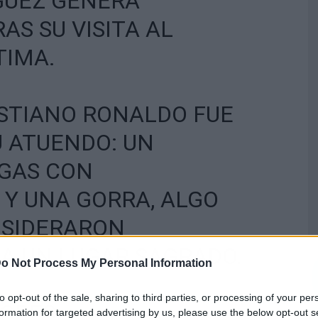
GUEZ GENERA
AS SU VISITA AL
TIMA.
ISTIANO RONALDO FUE
U ATUENDO: UN
NGAS CON
Y UNA GORRA, ALGO
SIDERARON
A UN LUGAR SAGRADO.
o Not Process My Personal Information
to opt-out of the sale, sharing to third parties, or processing of your per
LORES…
formation for targeted advertising by us, please use the below opt-out s