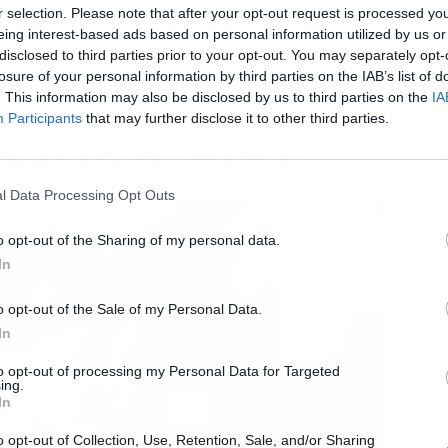
r selection. Please note that after your opt-out request is processed y
M/MSOETDAN8M
eing interest-based ads based on personal information utilized by us or
disclosed to third parties prior to your opt-out. You may separately opt-
L
losure of your personal information by third parties on the IAB’s list of
(@diarioelheraldo)
July 19, 2025
. This information may also be disclosed by us to third parties on the
IA
Participants
that may further disclose it to other third parties.
ciales con Georgina Rodríguez
l Data Processing Opt Outs
o opt-out of the Sharing of my personal data.
In
o opt-out of the Sale of my Personal Data.
In
to opt-out of processing my Personal Data for Targeted
ing.
In
o opt-out of Collection, Use, Retention, Sale, and/or Sharing