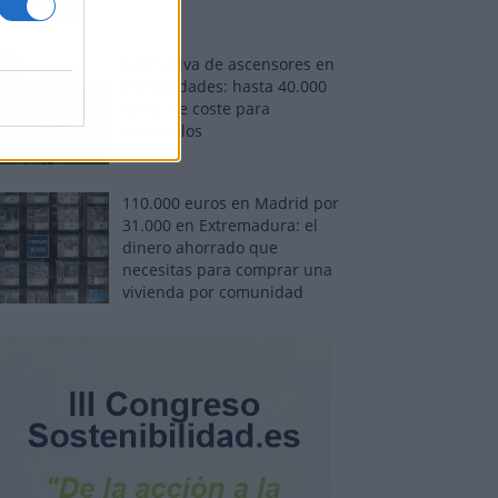
Normativa de ascensores en
comunidades: hasta 40.000
euros de coste para
adaptarlos
110.000 euros en Madrid por
31.000 en Extremadura: el
dinero ahorrado que
necesitas para comprar una
vivienda por comunidad