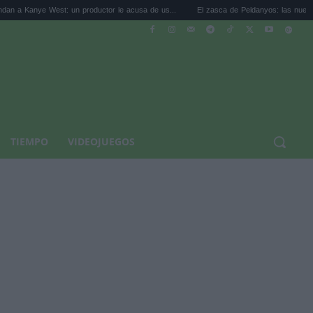
West: un productor le acusa de us...
El zasca de Peldanyos: las nuevas uvas mosc
TIEMPO
VIDEOJUEGOS