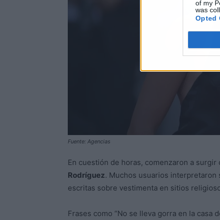
of my P
was col
Opted 
Fuente: Agencias
En cuestión de horas, comenzaron a surgir 
Rodríguez
. Muchos usuarios interpretaron 
escritas sobre vestimenta en sitios religios
Frases como “No se lleva gorra en la casa d