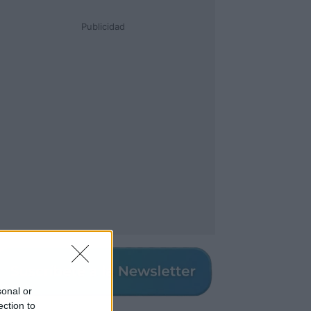
Publicidad
sonal or
ection to