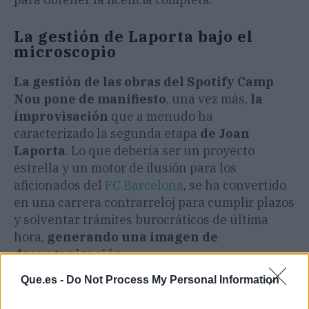
La gestión de Laporta bajo el
microscopio
La gestión de las obras del Spotify Camp
Nou pone de manifiesto
, una vez más,
la
improvisación
que a menudo ha
caracterizado la segunda etapa
de Joan
Laporta
. Lo que debería ser un proyecto
estrella y un motor de ilusión para los
aficionados del
FC Barcelona
, se ha convertido
en una carrera contrarreloj para cumplir plazos
y solventar trámites burocráticos de última
hora,
generando una imagen de
desorganización.
Que.es -
Do Not Process My Personal Information
La incapacidad de tener el estadio a punto
para citas tan señaladas como el Gamper no