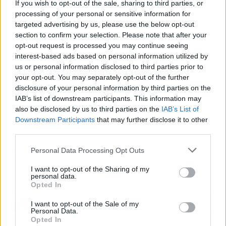
If you wish to opt-out of the sale, sharing to third parties, or
solo
afecta
al prestigio del club, sino también
a
processing of your personal or sensitive information for
la
economía
, al perderse ingresos
targeted advertising by us, please use the below opt-out
importantes. Los aficionados esperaban con
section to confirm your selection. Please note that after your
opt-out request is processed you may continue seeing
ansias el regreso a casa, pero los continuos
interest-based ads based on personal information utilized by
retrasos y las complejidades en la obtención de
us or personal information disclosed to third parties prior to
permisos parciales para garantizar la seguridad
your opt-out. You may separately opt-out of the further
en el Spotify Camp Nou siembran dudas sobre
disclosure of your personal information by third parties on the
la viabilidad de los plazos anunciados y la
IAB’s list of downstream participants. This information may
also be disclosed by us to third parties on the
IAB’s List of
capacidad del club para gestionar un proyecto
Downstream Participants
that may further disclose it to other
de esta envergadura sin mayores sobresaltos.
third parties.
Más información:
Laporta da golpe en la mesa: palanca
Personal Data Processing Opt Outs
descomunal para lanzar al FC Barcelona
I want to opt-out of the Sharing of my
personal data.
Opted In
Artículo anterior
Artículo siguiente
La despedida de Lucas
Plantón de Areso al
I want to opt-out of the Sale of my
Personal Data.
Vázquez acelera venta
Athletic activa plan B en
Opted In
bomba en el Real Madrid
Lezama