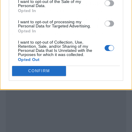
I want to opt-out of the Sale of my
la dieta diaria siguen aumentando de precio
.
Personal Data.
Los datos del INE y la OCU revelan que los
Opted In
productos frescos y básicos, especialmente
I want to opt-out of processing my
aquellos con menor transformación industrial,
Personal Data for Targeted Advertising.
Opted In
son los que más sufren los efectos de la
inflación acumulada desde 2021.
I want to opt-out of Collection, Use,
Retention, Sale, and/or Sharing of my
Personal Data that Is Unrelated with the
Purposes for which it was collected.
Opted Out
CONFIRM