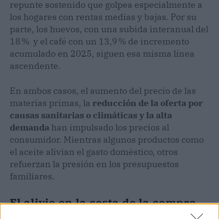
repunte sostenido que golpea especialmente a
los hogares con rentas medias y bajas. Por su
parte, los huevos, con una subida interanual del
18 % y el café con un 13,9 % de incremento
acumulado en 2025, siguen esa misma línea
ascendente.
En ambos casos, el aumento del precio de las
materias primas, la
reducción de la oferta por
causas sanitarias o climáticas y la alta
demanda
han impulsado los precios al
consumidor. Mientras algunos productos como
el aceite alivian el gasto doméstico, otros
refuerzan la presión en los presupuestos
familiares.
El alivio en la cesta de la compra
aún no llega a los alimentos más