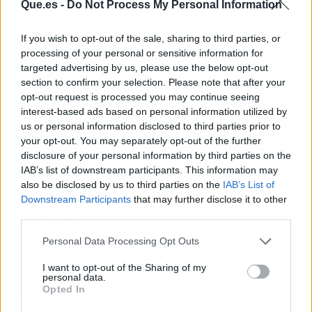
consumidos por los hogares
Que.es -
Do Not Process My Personal Information
If you wish to opt-out of the sale, sharing to third parties, or
processing of your personal or sensitive information for
targeted advertising by us, please use the below opt-out
section to confirm your selection. Please note that after your
opt-out request is processed you may continue seeing
interest-based ads based on personal information utilized by
us or personal information disclosed to third parties prior to
your opt-out. You may separately opt-out of the further
disclosure of your personal information by third parties on the
IAB’s list of downstream participants. This information may
also be disclosed by us to third parties on the
IAB’s List of
Downstream Participants
that may further disclose it to other
third parties.
Fuente: Agencias
Personal Data Processing Opt Outs
Aunque el Ejecutivo ha valorado positivamente
la contención del IPC y celebra el freno respecto
I want to opt-out of the Sharing of my
personal data.
al pico inflacionario de 2023,
la realidad es que
Opted In
buena parte de los alimentos más presentes en