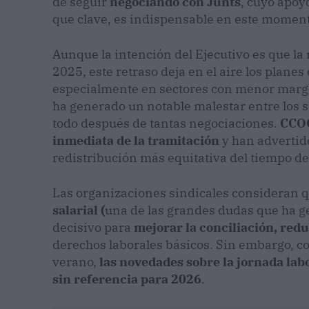
de seguir
negociando con Junts
, cuyo apoy
que clave, es indispensable en este moment
Aunque la intención del Ejecutivo es que la
2025, este retraso deja en el aire los plane
especialmente en sectores con menor marge
ha generado un notable malestar entre los s
todo después de tantas negociaciones.
CCOO
inmediata de la tramitación
y han advertid
redistribución más equitativa del tiempo de
Las organizaciones sindicales consideran 
salarial (
una de las grandes dudas que ha ge
decisivo para
mejorar la conciliación, red
derechos laborales básicos. Sin embargo, co
verano,
las novedades sobre la jornada lab
sin referencia para 2026
.