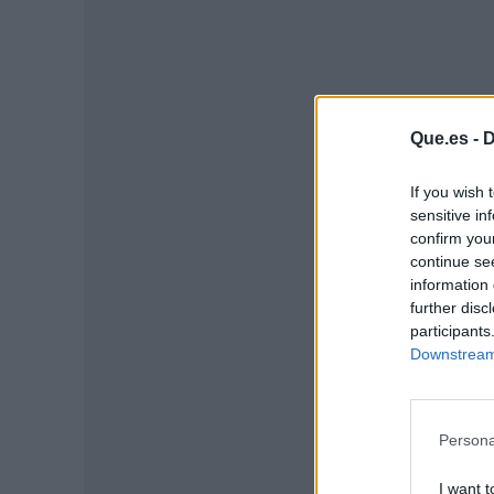
Que.es -
D
If you wish 
sensitive in
confirm you
continue se
information 
further disc
P
participants
Downstream 
Persona
I want t