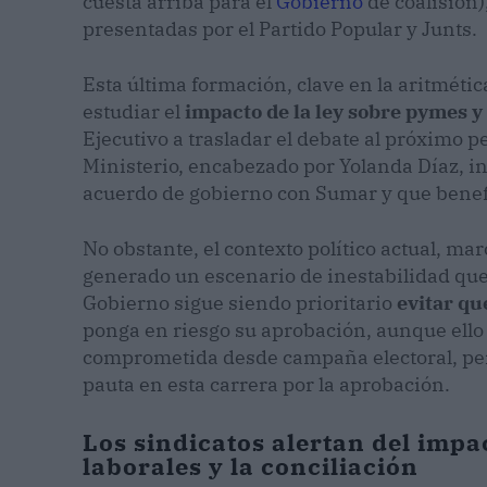
cuesta arriba para el
Gobierno
de coalisión)
presentadas por el Partido Popular y Junts.
Esta última formación, clave en la aritméti
estudiar el
impacto de la ley sobre pymes y
Ejecutivo a trasladar el debate al próximo 
Ministerio, encabezado por Yolanda Díaz, in
acuerdo de gobierno con Sumar y que benefi
No obstante, el contexto político actual, ma
generado un escenario de inestabilidad que
Gobierno sigue siendo prioritario
evitar qu
ponga en riesgo su aprobación, aunque ell
comprometida desde campaña electoral, pero
pauta en esta carrera por la aprobación.
Los sindicatos alertan del impa
laborales y la conciliación