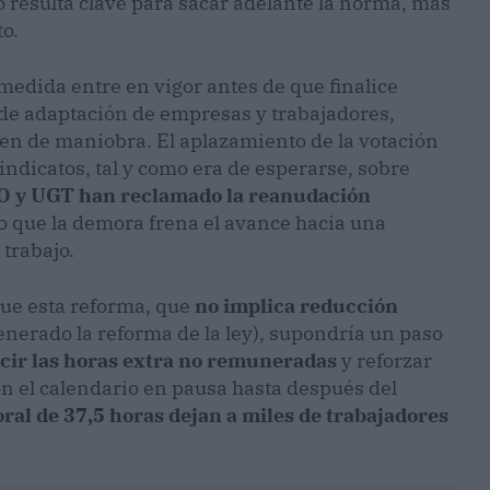
o resulta clave para sacar adelante la norma, más
o.
 medida entre en vigor antes de que finalice
s de adaptación de empresas y trabajadores,
n de maniobra. El aplazamiento de la votación
indicatos, tal y como era de esperarse, sobre
 y UGT han reclamado la reanudación
o que la demora frena el avance hacia una
 trabajo.
que esta reforma, que
no implica reducción
nerado la reforma de la ley), supondría un paso
ucir las horas extra no remuneradas
y reforzar
n el calendario en pausa hasta después del
oral de 37,5 horas dejan a miles de trabajadores