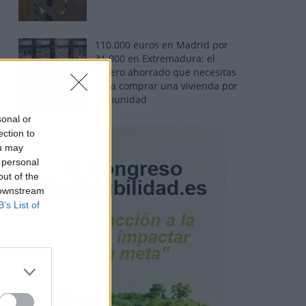
110.000 euros en Madrid por
31.000 en Extremadura: el
dinero ahorrado que necesitas
para comprar una vivienda por
comunidad
sonal or
ection to
ou may
 personal
out of the
 downstream
B’s List of