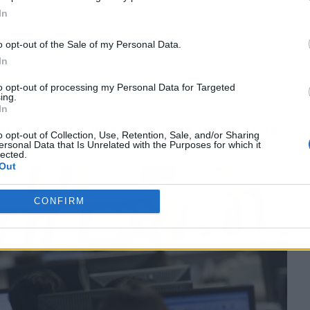
In
o opt-out of the Sale of my Personal Data.
In
to opt-out of processing my Personal Data for Targeted
ing.
In
asta septiembre en busca de apoyos
o opt-out of Collection, Use, Retention, Sale, and/or Sharing
ersonal Data that Is Unrelated with the Purposes for which it
lected.
Out
CONFIRM