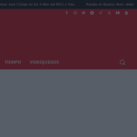
íclope en los X-Men del MCU y Hea...
Rosalía en Buenos Aires: detiene el tráfico y se
TIEMPO
VIDEOJUEGOS