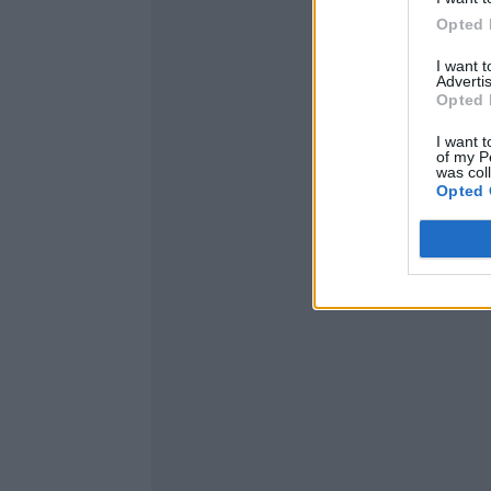
Opted 
I want 
Advertis
Opted 
I want t
of my P
was col
Opted 