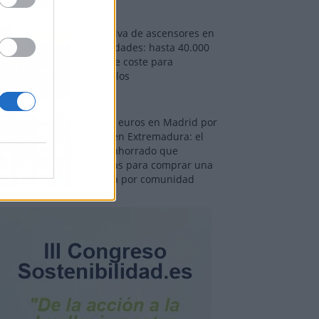
Normativa de ascensores en
comunidades: hasta 40.000
euros de coste para
adaptarlos
110.000 euros en Madrid por
31.000 en Extremadura: el
dinero ahorrado que
necesitas para comprar una
vivienda por comunidad