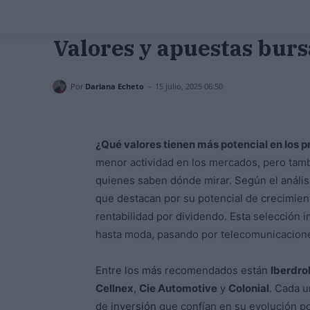
Valores y apuestas burs
-
Por
Dariana Echeto
15 julio, 2025 06:50
¿Qué valores tienen más potencial en los
menor actividad en los mercados, pero tam
quienes saben dónde mirar. Según el análisi
que destacan por su potencial de crecimient
rentabilidad por dividendo. Esta selección
hasta moda, pasando por telecomunicacione
Entre los más recomendados están
Iberdro
Cellnex
,
Cie Automotive
y
Colonial
. Cada u
de
inversión
que confían en su evolución pos