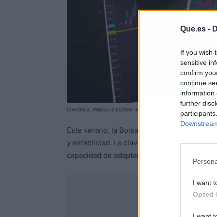
Que.es -
D
If you wish 
sensitive in
confirm you
continue se
information 
further disc
Iberdrola, Repsol e Inditex lideran el ranking de valores en 
participants
Downstream 
Este verano, la Bolsa española ofrece una 
y estabilidad. La clave está en seleccionar
capacidad de adaptación al entorno económ
Persona
I want t
Opted 
I want t