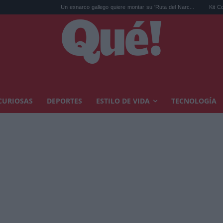
Un exnarco gallego quiere montar su 'Ruta del Narc...
Kit Connor será C
CURIOSAS
DEPORTES
ESTILO DE VIDA
TECNOLOGÍA