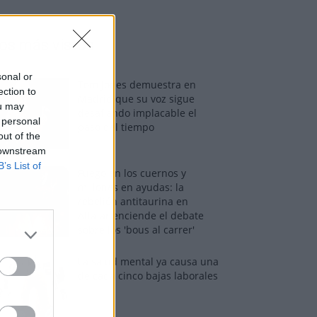
os más vistos
sonal or
Tom Jones demuestra en
ection to
Madrid que su voz sigue
ou may
desafiando implacable el
 personal
paso del tiempo
out of the
 downstream
B’s List of
Fuego en los cuernos y
millones en ayudas: la
rebelión antitaurina en
Alfafar enciende el debate
sobre los 'bous al carrer'
La salud mental ya causa una
de cada cinco bajas laborales