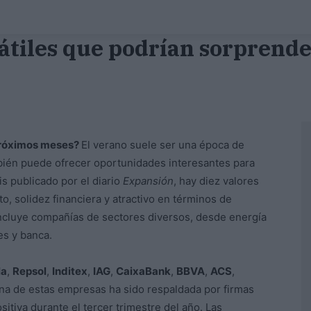
átiles que podrían sorprend
 próximos meses?
El verano suele ser una época de
bién puede ofrecer oportunidades interesantes para
s publicado por el diario
Expansión
, hay diez valores
o, solidez financiera y atractivo en términos de
 incluye compañías de sectores diversos, desde energía
s y banca.
la
,
Repsol
,
Inditex
,
IAG
,
CaixaBank
,
BBVA
,
ACS
,
na de estas empresas ha sido respaldada por firmas
itiva durante el tercer trimestre del año. Las