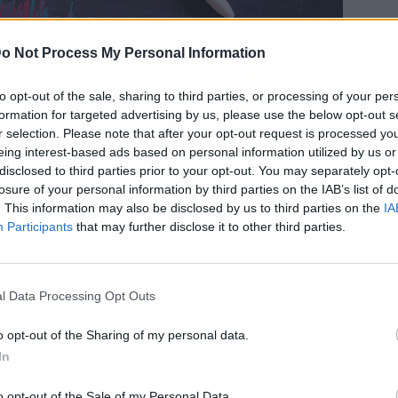
o Not Process My Personal Information
L
to opt-out of the sale, sharing to third parties, or processing of your per
formation for targeted advertising by us, please use the below opt-out s
r selection. Please note that after your opt-out request is processed y
eing interest-based ads based on personal information utilized by us or
disclosed to third parties prior to your opt-out. You may separately opt-
losure of your personal information by third parties on the IAB’s list of
España | Fuente: Pexels
. This information may also be disclosed by us to third parties on the
IA
Participants
that may further disclose it to other third parties.
variedad de opciones para quienes buscan rentabilidad
 valores con fundamentos sólidos, buena gestión y
ico.
l Data Processing Opt Outs
o opt-out of the Sharing of my personal data.
In
o opt-out of the Sale of my Personal Data.