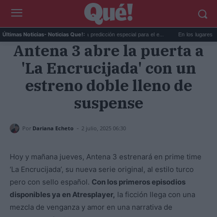
..
La AEMET prepara una predicción especial para el e...
En los lugares más mi
Últimas Noticias
- Noticias Que!:
Antena 3 abre la puerta a
'La Encrucijada' con un
estreno doble lleno de
suspense
-
Por
Dariana Echeto
2 julio, 2025 06:30
Hoy y mañana jueves, Antena 3 estrenará en prime time
‘La Encrucijada’, su nueva serie original, al estilo turco
pero con sello español.
Con los primeros episodios
disponibles ya en Atresplayer,
la ficción llega con una
mezcla de venganza y amor en una narrativa de