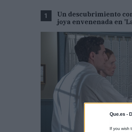
Un descubrimiento con
1
joya envenenada en 'L
Que.es -
D
If you wish 