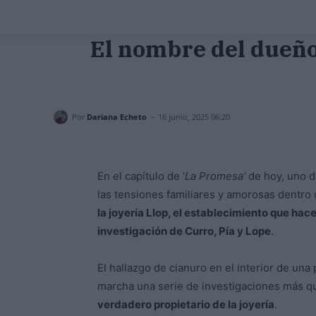
El nombre del dueño 
-
Por
Dariana Echeto
16 junio, 2025 06:20
En el capítulo de ‘
La Promesa’
de hoy, uno d
las tensiones familiares y amorosas dentro
la joyería Llop, el establecimiento que hac
investigación de Curro, Pía y Lope
.
El hallazgo de cianuro en el interior de u
marcha una serie de investigaciones más qu
verdadero propietario de la joyería
.