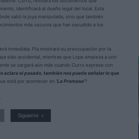
 latente. Curro, revisará los documentos que
iento, identificará al dueño legal del local. Esta
ónde salió la joya manipulada, sino que también
tecimientos más oscuros que han sacudido a los
erá inmediata. Pía mostrará su preocupación por la
ya sido accidental, mientras que Lope empieza a unir
biente se cargará aún más cuando Curro exprese con
lo aclara el pasado, también nos puede señalar lo que
que está por acontecer en
‘La Promesa'
?
.
Siguiente