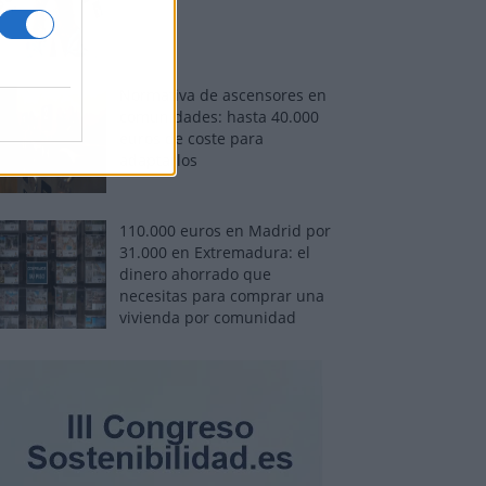
Normativa de ascensores en
comunidades: hasta 40.000
euros de coste para
adaptarlos
110.000 euros en Madrid por
31.000 en Extremadura: el
dinero ahorrado que
necesitas para comprar una
vivienda por comunidad