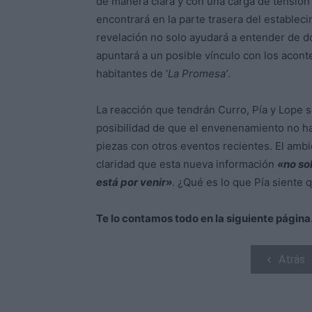
de manera clara y con una carga de tensión
encontrará en la parte trasera del establecim
revelación no solo ayudará a entender de d
apuntará a un posible vínculo con los acon
habitantes de ‘
La Promesa’
.
La reacción que tendrán Curro, Pía y Lope s
posibilidad de que el envenenamiento no ha
piezas con otros eventos recientes. El am
claridad que esta nueva información
«no so
está por venir»
. ¿Qué es lo que Pía siente 
Te lo contamos todo en la siguiente página
Atrás