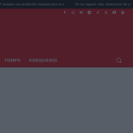
predicción especial para el e...
En los lugares más misteriosos del planeta: Stoneh.
TIEMPO
VIDEOJUEGOS