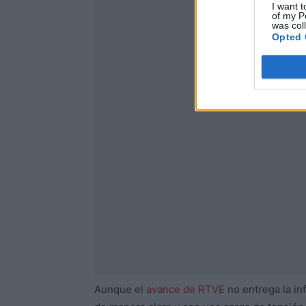
I want t
of my P
was col
Opted 
Aunque el
avance de RTVE
no entrega la in