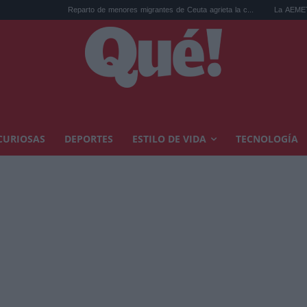
Reparto de menores migrantes de Ceuta agrieta la c...
La AEMET prepara una 
CURIOSAS
DEPORTES
ESTILO DE VIDA
TECNOLOGÍA