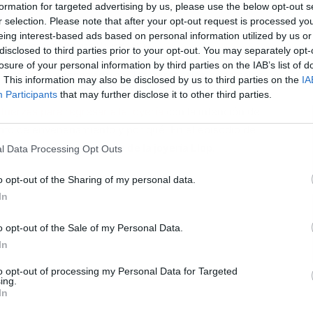
formation for targeted advertising by us, please use the below opt-out s
r selection. Please note that after your opt-out request is processed y
eing interest-based ads based on personal information utilized by us or
envenenada en 'La Promesa' | Fuente: RTVE
disclosed to third parties prior to your opt-out. You may separately opt-
losure of your personal information by third parties on the IAB’s list of
L
e la pulsera encontrado por los personajes principales
. This information may also be disclosed by us to third parties on the
IA
contenido incluía una sustancia química letal. Esta
Participants
that may further disclose it to other third parties.
 fuerzas para regresar a la joyería
con la intención de
ento de envenenamiento y por qué. En el episodio de
el nombre del propietario de la joyería Llop.
l Data Processing Opt Outs
o opt-out of the Sharing of my personal data.
In
o opt-out of the Sale of my Personal Data.
In
to opt-out of processing my Personal Data for Targeted
ing.
In