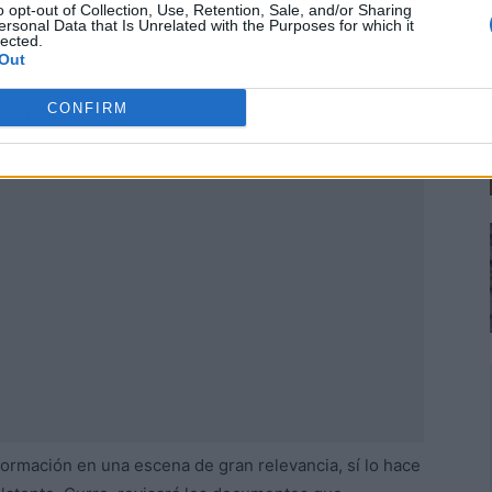
o opt-out of Collection, Use, Retention, Sale, and/or Sharing
ersonal Data that Is Unrelated with the Purposes for which it
lected.
Out
CONFIRM
Publicidad
formación en una escena de gran relevancia, sí lo hace