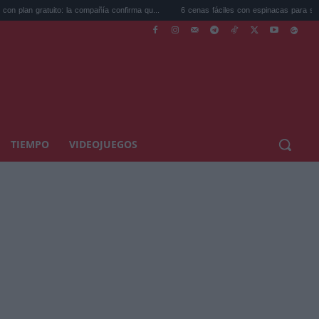
la compañía confirma qu...
6 cenas fáciles con espinacas para salir del bucle...
TIEMPO
VIDEOJUEGOS