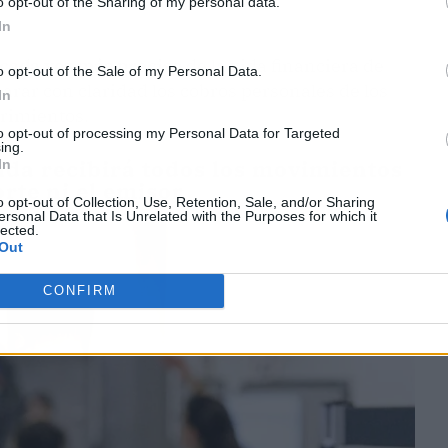
o opt-out of the Sharing of my personal data.
In
 cada vez más preciso
de la vida financiera de
o opt-out of the Sale of my Personal Data.
arar con claridad los cobros personales de los
In
erimientos.
to opt-out of processing my Personal Data for Targeted
ing.
nda recibirá todos los movimientos
In
rte ni el emisor
o opt-out of Collection, Use, Retention, Sale, and/or Sharing
ersonal Data that Is Unrelated with the Purposes for which it
lected.
Out
CONFIRM