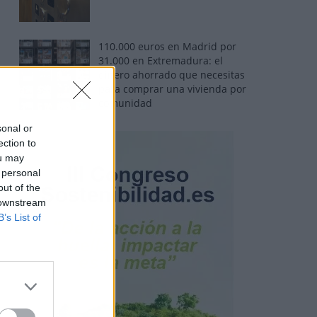
110.000 euros en Madrid por
31.000 en Extremadura: el
dinero ahorrado que necesitas
para comprar una vivienda por
comunidad
sonal or
ection to
ou may
 personal
out of the
 downstream
B’s List of