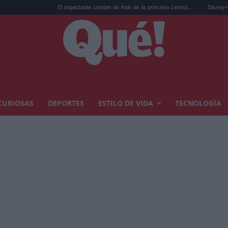
El impactante cambio de look de la princesa Leonor...
Disney+ con plan gratuito: 
CURIOSAS
DEPORTES
ESTILO DE VIDA
TECNOLOGÍA