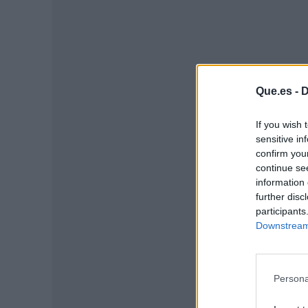
Que.es -
D
If you wish 
P
sensitive in
confirm you
continue se
information 
further disc
participants
Downstream 
Persona