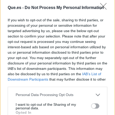
El despacho también está especializado en la
Que.es -
Do Not Process My Personal Information
defensa de los derechos de los consumidores.
Por tanto, ofrece a sus clientes la posibilidad
If you wish to opt-out of the sale, sharing to third parties, or
analizar los contratos firmados con bancos y
processing of your personal or sensitive information for
entidades financieras. El objetivo es comprobar
targeted advertising by us, please use the below opt-out
section to confirm your selection. Please note that after your
si existen cláusulas abusivas para la
opt-out request is processed you may continue seeing
cancelación de tarjetas de crédito, tarjetas
interest-based ads based on personal information utilized by
revolving, minicréditos, préstamos e hipotecas
us or personal information disclosed to third parties prior to
y poder reclamar a Cofidis, Moneyman, WiZink,
your opt-out. You may separately opt-out of the further
Carrefour, Vivus, Banco Santander, CaixaBank,
disclosure of your personal information by third parties on the
BBVA, Banco Sabadell, myKredit, Kviku, etc.
IAB’s list of downstream participants. This information may
also be disclosed by us to third parties on the
IAB’s List of
Downstream Participants
that may further disclose it to other
third parties.
Personal Data Processing Opt Outs
I want to opt-out of the Sharing of my
personal data.
Opted In