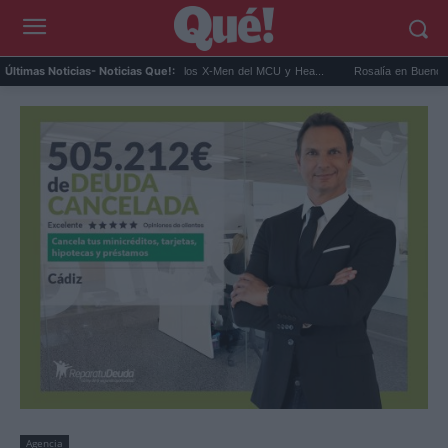
Kit Connor será Cíclope en los X-Men del MCU y Hea...
Rosalía en Buenos Aires: det
Últimas Noticias
- Noticias Que!:
Agencia