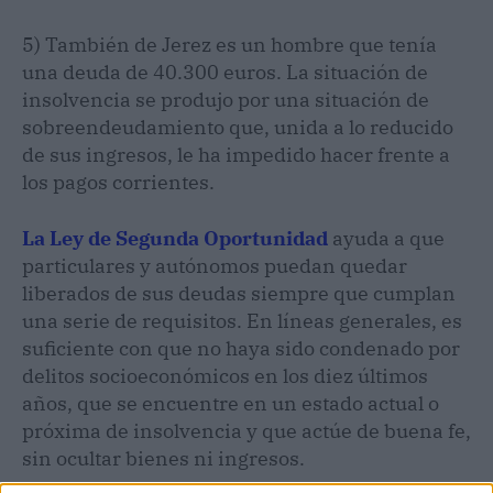
5) También de Jerez es un hombre que tenía
una deuda de 40.300 euros. La situación de
insolvencia se produjo por una situación de
sobreendeudamiento que, unida a lo reducido
de sus ingresos, le ha impedido hacer frente a
los pagos corrientes.
La Ley de Segunda Oportunidad
ayuda a que
particulares y autónomos puedan quedar
liberados de sus deudas siempre que cumplan
una serie de requisitos. En líneas generales, es
suficiente con que no haya sido condenado por
delitos socioeconómicos en los diez últimos
años, que se encuentre en un estado actual o
próxima de insolvencia y que actúe de buena fe,
sin ocultar bienes ni ingresos.