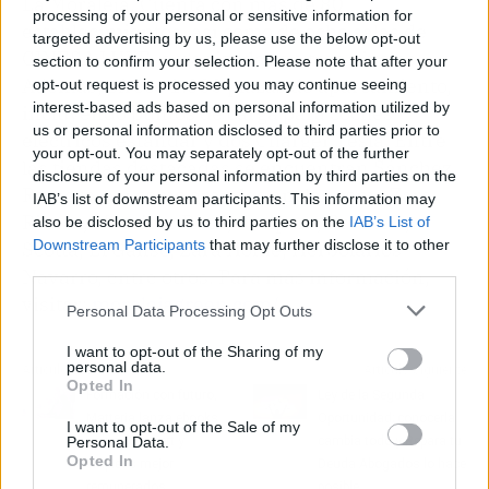
La Moraleja. Cuenta con más de 80
processing of your personal or sensitive information for
establecimientos, así como de ocho salas de
targeted advertising by us, please use the below opt-out
CINESA LUXE, organizadas en tres niveles.
section to confirm your selection. Please note that after your
Además, ofrece 1.300 plazas de aparcamiento,
opt-out request is processed you may continue seeing
interest-based ads based on personal information utilized by
incluyendo puntos de carga para coches
us or personal information disclosed to third parties prior to
eléctricos estándar y dos Charger Tesla. Entre
your opt-out. You may separately opt-out of the further
las tiendas destacadas se encuentran Sánchez
disclosure of your personal information by third parties on the
Romero, así como grandes anclas como Zara,
IAB’s list of downstream participants. This information may
Rivera, Massimo Dutti, Scalpers, Brownie,
also be disclosed by us to third parties on the
IAB’s List of
Downstream Participants
that may further disclose it to other
Scotta, El Ganso, Zara Home, Herbolarios
third parties.
Navarro, entre otros. Para más información,
visitar:
moralejagreen.com/
.
Personal Data Processing Opt Outs
I want to opt-out of the Sharing of my
personal data.
Artículo anterior
Artículo siguiente
Opted In
Formación con futuro,
Ley de la Segunda
Matteria lanza ebooks
Oportunidad; conocerla
I want to opt-out of the Sale of my
sobre FP expert y
cambia todo y Repara tu
Personal Data.
Opted In
empleos mejor
Deuda Abogados lo hace
remunerados
posible