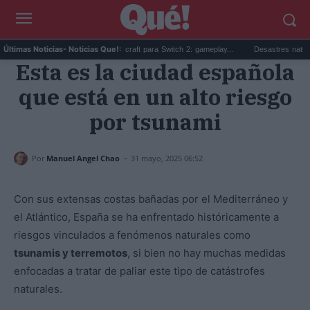
.
Beta sorpresa de Minecraft para Switch 2: gameplay...
Desastres naturales: qu
Últimas Noticias
- Noticias Que!:
Esta es la ciudad española
que está en un alto riesgo
por tsunami
-
Por
Manuel Angel Chao
31 mayo, 2025 06:52
Con sus extensas costas bañadas por el Mediterráneo y
el Atlántico, España se ha enfrentado históricamente a
riesgos vinculados a fenómenos naturales como
tsunamis y terremotos
, si bien no hay muchas medidas
enfocadas a tratar de paliar este tipo de catástrofes
naturales.