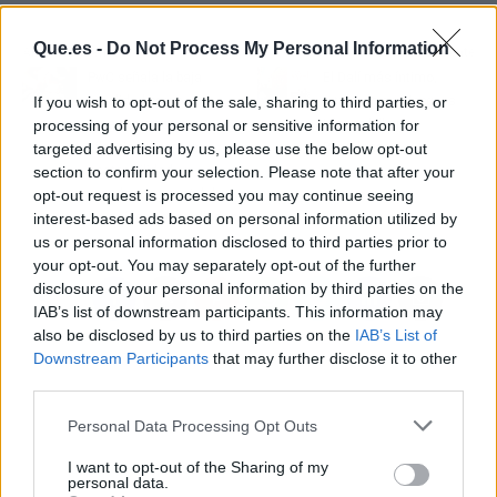
Que.es -
Do Not Process My Personal Information
Artículo anterior
Artículo siguiente
PwC señala la baja
El Dalí más íntimo,
natalidad como una
retratado por Jacques
If you wish to opt-out of the sale, sharing to third parties, or
"una amenaza
Léonard, llega a
processing of your personal or sensitive information for
silenciosa" para la
Barcelona
targeted advertising by us, please use the below opt-out
sostenibilidad
section to confirm your selection. Please note that after your
económica y social de
opt-out request is processed you may continue seeing
los países desarrollados
interest-based ads based on personal information utilized by
us or personal information disclosed to third parties prior to
your opt-out. You may separately opt-out of the further
disclosure of your personal information by third parties on the
IAB’s list of downstream participants. This information may
also be disclosed by us to third parties on the
IAB’s List of
Downstream Participants
that may further disclose it to other
third parties.
Personal Data Processing Opt Outs
I want to opt-out of the Sharing of my
personal data.