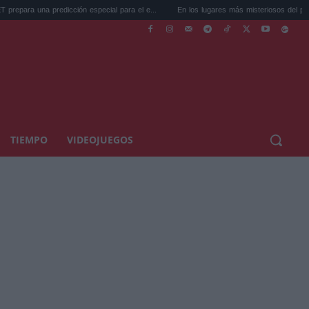
a predicción especial para el e...
En los lugares más misteriosos del planeta: Stone
TIEMPO
VIDEOJUEGOS