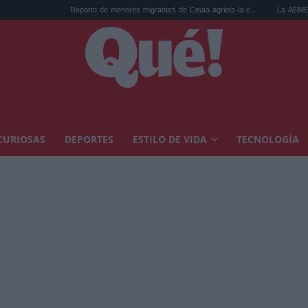
Reparto de menores migrantes de Ceuta agrieta la c...
La AEMET prepara un
CURIOSAS
DEPORTES
ESTILO DE VIDA
TECNOLOGÍA