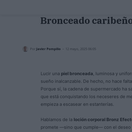
Bronceado caribeño
-
Por
Javier Pompilio
12 mayo, 2025 06:05
Lucir una
piel bronceada
, luminosa y unifo
sueño inalcanzable. De hecho, no hace falt
Porque sí, la cadena de supermercado ha 
que está conquistando los neceseres de medi
empieza a escasear en estanterías.
Hablamos de la
loción corporal Bronz Efec
promete —sino que cumple— con el deseo 