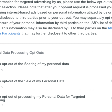
formation for targeted advertising by us, please use the below opt-out s
r selection. Please note that after your opt-out request is processed y
eing interest-based ads based on personal information utilized by us or
disclosed to third parties prior to your opt-out. You may separately opt-
losure of your personal information by third parties on the IAB’s list of
L
. This information may also be disclosed by us to third parties on the
IA
Participants
that may further disclose it to other third parties.
eado
ha ido escalando posiciones hasta convertirse en
mporada. Su éxito no es fruto del marketing ni de una
l Data Processing Opt Outs
illamente, el resultado de un boca a boca que ha
o han probado.
o opt-out of the Sharing of my personal data.
In
usca de su crema hidratante habitual o su gel de
o opt-out of the Sale of my Personal Data.
 cesta, descubrieron un cosmético que les cambió la
In
mos cuentan,
a los pocos días de uso el tono empieza a
y con una textura jugosa que recuerda más al resultado
to opt-out of processing my Personal Data for Targeted
ing.
na fórmula de supermercado.
In