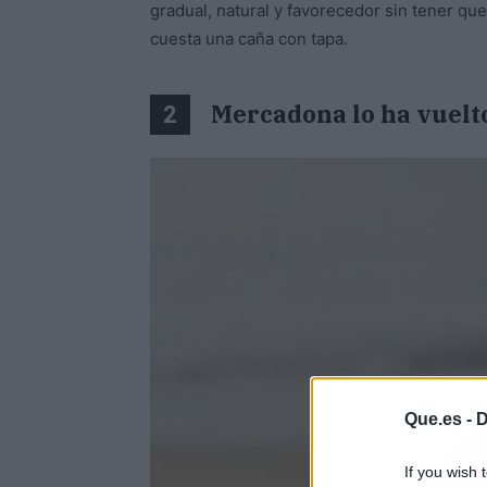
gradual, natural y favorecedor sin tener qu
cuesta una caña con tapa.
Mercadona lo ha vuelto
2
Que.es -
D
If you wish 