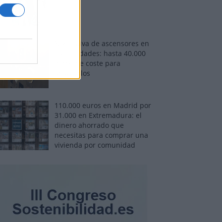
Normativa de ascensores en
comunidades: hasta 40.000
euros de coste para
adaptarlos
110.000 euros en Madrid por
31.000 en Extremadura: el
dinero ahorrado que
necesitas para comprar una
vivienda por comunidad