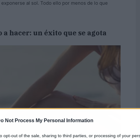
e exponerse al sol. Todo ello por menos de lo que
 a hacer: un éxito que se agota
o Not Process My Personal Information
to opt-out of the sale, sharing to third parties, or processing of your per