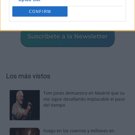
CONFIRM
Los más vistos
Tom Jones demuestra en Madrid que su
voz sigue desafiando implacable el paso
del tiempo
Fuego en los cuernos y millones en