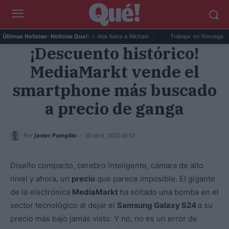
Devin Booker mejor quinteto: deja fuera a Michael ...
Trabajar en Noruega: 13.000 
Últimas Noticias
- Noticias Que!:
¡Descuento histórico!
MediaMarkt vende el
smartphone más buscado
a precio de ganga
-
Por
Javier Pompilio
30 abril, 2025 06:52
Diseño compacto, cerebro inteligente, cámara de alto
nivel y ahora, un
precio
que parece imposible. El gigante
de la electrónica
MediaMarkt
ha soltado una bomba en el
sector tecnológico al dejar el
Samsung Galaxy S24
a su
precio más bajo jamás visto. Y no, no es un error de