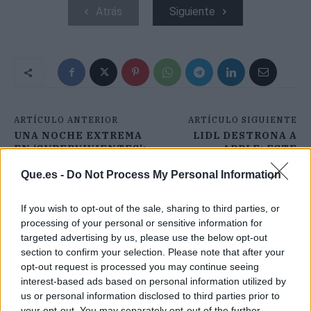
Atrás
Siguiente
ARTÍCULO ANTERIOR
ARTÍCULO SIGUIENTE
UNA NOCHE EXTREMA
LIDL DESTRONA A
EN ‘SUPERVIVIENTES’:
APPLE: ESTE
RESCATES,
CARGADOR HACE LO
Que.es -
Do Not Process My Personal Information
REENCUENTROS Y LOS
MISMO Y CUESTA 50
SECRETOS DE ANITA Y
VECES MENOS
MONTOYA
If you wish to opt-out of the sale, sharing to third parties, or
processing of your personal or sensitive information for
targeted advertising by us, please use the below opt-out
section to confirm your selection. Please note that after your
opt-out request is processed you may continue seeing
interest-based ads based on personal information utilized by
us or personal information disclosed to third parties prior to
your opt-out. You may separately opt-out of the further