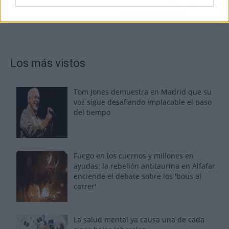
Los más vistos
Tom Jones demuestra en Madrid que su
voz sigue desafiando implacable el paso
del tiempo
Fuego en los cuernos y millones en
ayudas: la rebelión antitaurina en Alfafar
enciende el debate sobre los 'bous al
carrer'
La salud mental ya causa una de cada