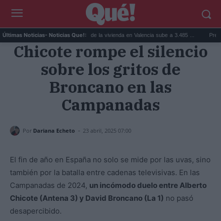
nticos que a...
El precio de la vivienda en Valencia sube a 3.485 ...
Precio de l
Últimas Noticias
- Noticias Que!:
Chicote rompe el silencio
sobre los gritos de
Broncano en las
Campanadas
-
Por
Dariana Echeto
23 abril, 2025 07:00
El fin de año en España no solo se mide por las uvas, sino
también por la batalla entre cadenas televisivas. En las
Campanadas de 2024,
un incómodo duelo entre Alberto
Chicote (Antena 3) y David Broncano (La 1)
no pasó
desapercibido.