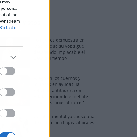
ou may
 personal
out of the
 downstream
os más vistos
B’s List of
Tom Jones demuestra en
Madrid que su voz sigue
desafiando implacable el
paso del tiempo
Fuego en los cuernos y
millones en ayudas: la
rebelión antitaurina en
Alfafar enciende el debate
sobre los 'bous al carrer'
La salud mental ya causa una
de cada cinco bajas laborales