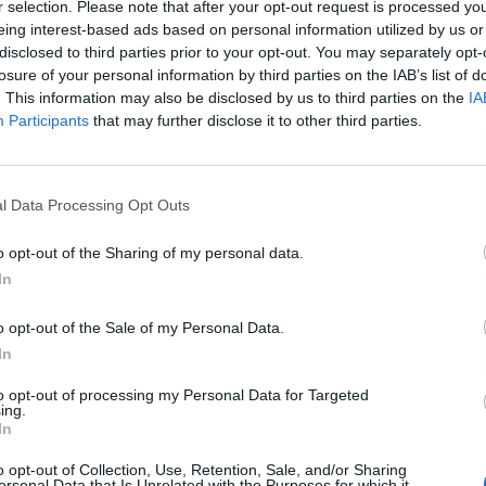
r selection. Please note that after your opt-out request is processed y
eing interest-based ads based on personal information utilized by us or
disclosed to third parties prior to your opt-out. You may separately opt-
ino lo que transmite. Su ausencia afecta tanto en lo
losure of your personal information by third parties on the IAB’s list of
L
al
español venía encendido.
Goles en
Europa
, gol ante
. This information may also be disclosed by us to third parties on the
IA
Participants
that may further disclose it to other third parties.
gro cada vez que tomaba la banda.
l Data Processing Opt Outs
o opt-out of the Sharing of my personal data.
In
o opt-out of the Sale of my Personal Data.
In
to opt-out of processing my Personal Data for Targeted
ing.
In
o opt-out of Collection, Use, Retention, Sale, and/or Sharing
ersonal Data that Is Unrelated with the Purposes for which it