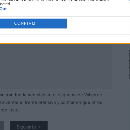
Publicidad
lected.
Out
CONFIRM
no
eran fundamentales en el esquema de Valverde.
inventar el frente ofensivo y confiar en que otros
nto justo.
Siguiente