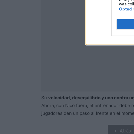
was col
Opted 
Su
velocidad, desequilibrio y uno contra u
Ahora, con Nico fuera, el entrenador debe re
jugadores den un paso al frente en el mome
Atrás