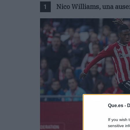
Nico Williams, una ausen
1
Que.es -
D
If you wish 
sensitive in