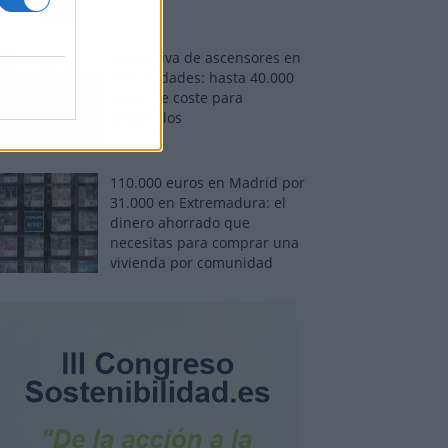
Normativa de ascensores en
comunidades: hasta 40.000
euros de coste para
adaptarlos
110.000 euros en Madrid por
31.000 en Extremadura: el
dinero ahorrado que
necesitas para comprar una
vivienda por comunidad