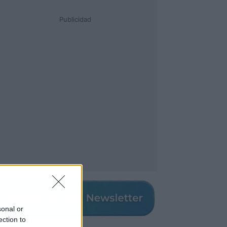
Publicidad
sonal or
ection to