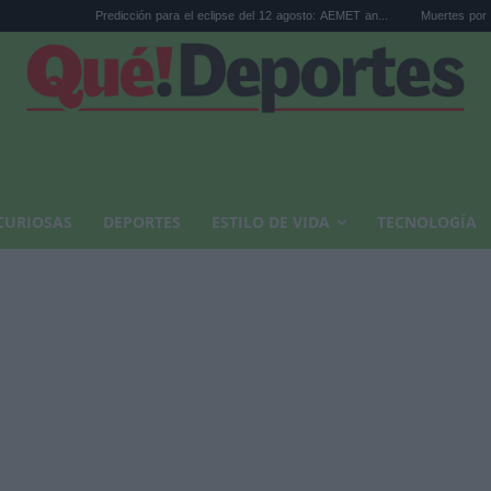
Predicción para el eclipse del 12 agosto: AEMET an...
Muertes por calor en Españ
CURIOSAS
DEPORTES
ESTILO DE VIDA
TECNOLOGÍA