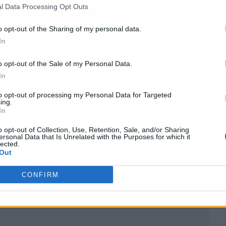
l Data Processing Opt Outs
o opt-out of the Sharing of my personal data.
In
ave
o opt-out of the Sale of my Personal Data.
In
r riesgos, piensa Valverde
to opt-out of processing my Personal Data for Targeted
ing.
uejado una
sobrecarga en la musculatura
In
zo a destiempo podría costarle caro si la
a que fuera le apartaría de lo que resta de
o opt-out of Collection, Use, Retention, Sale, and/or Sharing
ersonal Data that Is Unrelated with the Purposes for which it
lected.
Out
CONFIRM