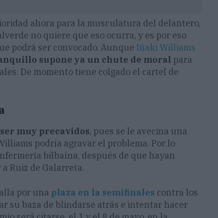
rioridad ahora para la musculatura del delantero,
alverde no quiere que eso ocurra, y es por eso
í que podrá ser convocado. Aunque
Iñaki Williams
banquillo supone ya un chute de moral
para
les. De momento tiene colgado el cartel de
a
n ser muy precavidos
, pues se le avecina una
 Williams podría agravar el problema. Por lo
enfermería bilbaína, después de que hayan
a Ruiz de Galarreta.
talla por una
plaza en la semifinales
contra los
r su baza de blindarse atrás e intentar hacer
io será citarse, el 1 y el 8 de mayo, en la