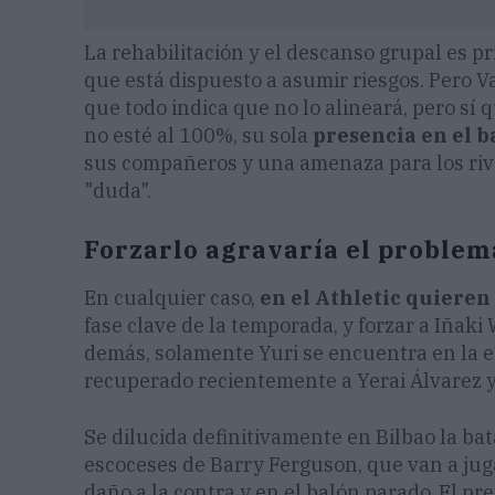
La rehabilitación y el descanso grupal es p
que está dispuesto a asumir riesgos. Pero V
que todo indica que no lo alineará, pero s
no esté al 100%, su sola
presencia en el 
sus compañeros y una amenaza para los riva
"duda".
Forzarlo agravaría el problem
En cualquier caso,
en el Athletic quiere
fase clave de la temporada, y forzar a Iñaki
demás, solamente Yuri se encuentra en la 
recuperado recientemente a Yerai Álvarez y 
Se dilucida definitivamente en Bilbao la ba
escoceses de Barry Ferguson, que van a juga
daño a la contra y en el balón parado. El prem