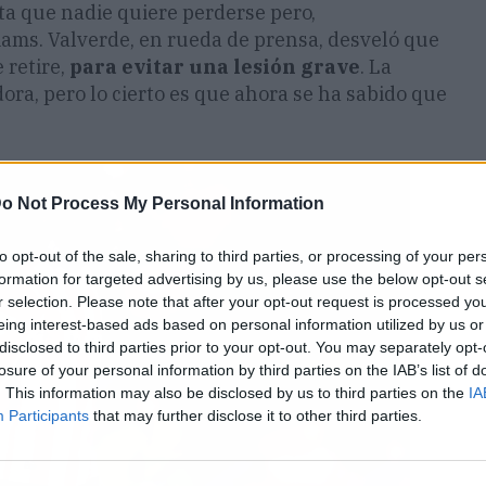
ita que nadie quiere perderse pero,
iams. Valverde, en rueda de prensa, desveló que
 retire,
para evitar una lesión grave
. La
ora, pero lo cierto es que ahora se ha sabido que
o Not Process My Personal Information
to opt-out of the sale, sharing to third parties, or processing of your per
formation for targeted advertising by us, please use the below opt-out s
r selection. Please note that after your opt-out request is processed y
eing interest-based ads based on personal information utilized by us or
disclosed to third parties prior to your opt-out. You may separately opt-
losure of your personal information by third parties on the IAB’s list of
. This information may also be disclosed by us to third parties on the
IA
Participants
that may further disclose it to other third parties.