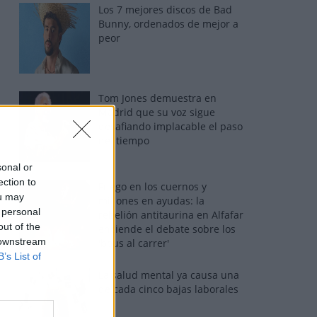
Los 7 mejores discos de Bad
Bunny, ordenados de mejor a
peor
Tom Jones demuestra en
Madrid que su voz sigue
desafiando implacable el paso
del tiempo
sonal or
ection to
Fuego en los cuernos y
ou may
millones en ayudas: la
 personal
rebelión antitaurina en Alfafar
out of the
enciende el debate sobre los
 downstream
'bous al carrer'
B’s List of
La salud mental ya causa una
de cada cinco bajas laborales