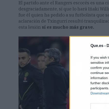
El partido ante el Rangers escocés es una c
desgraciadamente, sí que lo hará Iñaki Will
fue él quien ha pedido a su futbolista que se
aclaración de Txingurri resultó tranquilizad
esta lesión
sí es mucho más grave.
Que.es -
D
If you wish 
sensitive in
confirm you
continue se
information 
further disc
participants
Downstream 