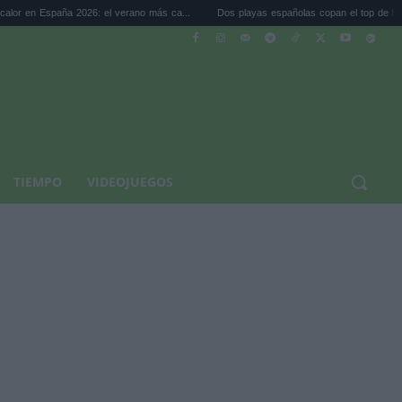
a 2026: el verano más ca...
Dos playas españolas copan el top de las mejores p...
TIEMPO
VIDEOJUEGOS