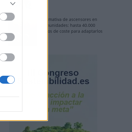
Normativa de ascensores en
comunidades: hasta 40.000
euros de coste para adaptarlos