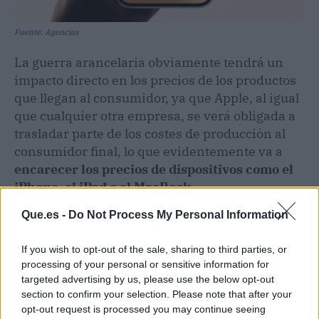
Fuente: Agencias
La guerra arancelaria obviamente tendrá un
impacto directo en los precios de los productos
que llegan al consumidor, ya que Apple, al igual
que cualquier otra empresa, se verá obligada a
trasladar parte de los costes de producción al
consumidor final, lo que evidentemente va a
encarecer los precios de dispositivos como el
iPhone, el iPad o el MacBook.
Que.es -
Do Not Process My Personal Information
If you wish to opt-out of the sale, sharing to third parties, or
processing of your personal or sensitive information for
targeted advertising by us, please use the below opt-out
section to confirm your selection. Please note that after your
opt-out request is processed you may continue seeing