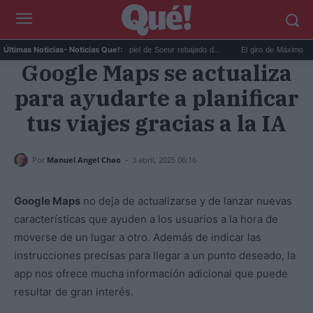
He encontrado el bolso de piel de Soeur rebajado d...
El giro de Máximo en 'La P
Últimas Noticias
- Noticias Que!:
Google Maps se actualiza
para ayudarte a planificar
tus viajes gracias a la IA
-
Por
Manuel Angel Chao
3 abril, 2025 06:16
Google Maps
no deja de actualizarse y de lanzar nuevas
características que ayuden a los usuarios a la hora de
moverse de un lugar a otro. Además de indicar las
instrucciones precisas para llegar a un punto deseado, la
app nos ofrece mucha información adicional que puede
resultar de gran interés.