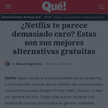
 Ceuta agrieta la c...
La AEMET prepara una predicción especial para el e...
E
Últimas Noticias
- Noticias Que!:
¿Netflix te parece
demasiado caro? Estas
son sus mejores
alternativas gratuitas
-
Por
Manuel Angel Chao
31 marzo, 2025 06:53
Netflix
sigue siendo la principal plataforma de streaming
a nivel mundial, a pesar de los intentos de sus principales
competidores como Amazon Prime Video, Disney+ o Max
por ganarle terreno. Todas ellas siguen llevando una
política de precios que no deja de generar molestias