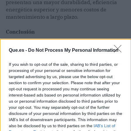
presentan una mayor durabilidad, eficiencia
energética superior y menores costos de
mantenimiento a largo plazo.
Conclusión
En definitiva, Pando Arquitectos es sinónimo
Que.es -
Do Not Process My Personal Information
de garantía y confianza en el ámbito de la
construcción en Gijón
, aportando
If you wish to opt-out of the sale, sharing to third parties, or
profesionalidad, rigor técnico y compromiso
processing of your personal or sensitive information for
absoluto con la calidad en cada uno de sus
targeted advertising by us, please use the below opt-out
proyectos.
section to confirm your selection. Please note that after your
opt-out request is processed you may continue seeing
interest-based ads based on personal information utilized by
Artículo anterior
Artículo siguiente
us or personal information disclosed to third parties prior to
your opt-out. You may separately opt-out of the further
mindway celebra la III
Repara tu Deuda
disclosure of your personal information by third parties on the
Edición de sus Premios
Abogados cancela
IAB’s list of downstream participants. This information may
'Inspiring Minds'
1.739.518 € en Cádiz
also be disclosed by us to third parties on the
IAB’s List of
(Andalucía) con la Ley de