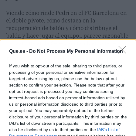
Viendo cómo rinde Pedri en el FC Barcelona en
el doble pivote, cómo destaca en la
recuperación de balón y cómo distribuye el
balón y hace jugar al equipo... parece razonable
pensar que en la Selección también puede
trasladar este nivel.
Habría que probar, al
Que.es -
Do Not Process My Personal Information
menos, la pareja Pedri-Zubimendi, por
detrás de Dani Olmo.
Sin desmerecer a
If you wish to opt-out of the sale, sharing to third parties, or
processing of your personal or sensitive information for
Fabián, que es muy bueno, podría suponer el
targeted advertising by us, please use the below opt-out
clic definitivo para ser
candidatos de verdad
section to confirm your selection. Please note that after your
a ganar el próximo mundial
.
opt-out request is processed you may continue seeing
interest-based ads based on personal information utilized by
us or personal information disclosed to third parties prior to
Artículo anterior
Artículo siguiente
your opt-out. You may separately opt-out of the further
La presión asfixiante de
Iñaki Peña pone una
disclosure of your personal information by third parties on the
Ernesto Valverde en el
condición dolorosa al
IAB’s list of downstream participants. This information may
Athletic
Betis
also be disclosed by us to third parties on the
IAB’s List of
Downstream Participants
that may further disclose it to other