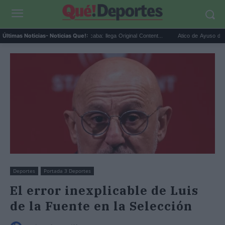
X revenue sharing se acaba: llega Original Content...
Ático de Ayuso de 9 millon
Últimas Noticias
- Noticias Que!:
Deportes
Portada 3 Deportes
El error inexplicable de Luis
de la Fuente en la Selección