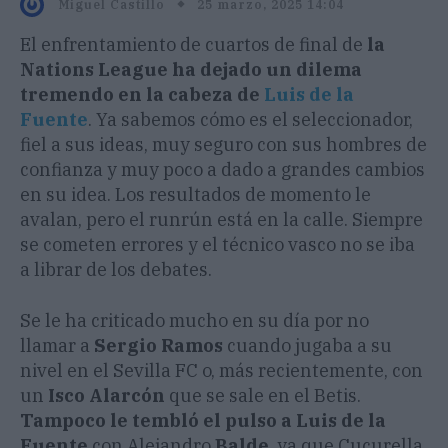
25 marzo, 2025 14:04
Miguel Castillo
El enfrentamiento de cuartos de final de
la
Nations League ha dejado un dilema
tremendo en la cabeza de
Luis de la
Fuente
. Ya sabemos cómo es el seleccionador,
fiel a sus ideas, muy seguro con sus hombres de
confianza y muy poco a dado a grandes cambios
en su idea. Los resultados de momento le
avalan, pero el runrún está en la calle. Siempre
se cometen errores y el técnico vasco no se iba
a librar de los debates.
Se le ha criticado mucho en su día por no
llamar a
Sergio Ramos
cuando jugaba a su
nivel en el Sevilla FC o, más recientemente, con
un
Isco Alarcón
que se sale en el Betis.
Tampoco le tembló el pulso a Luis de la
Fuente
con Alejandro
Balde
, ya que Cucurella