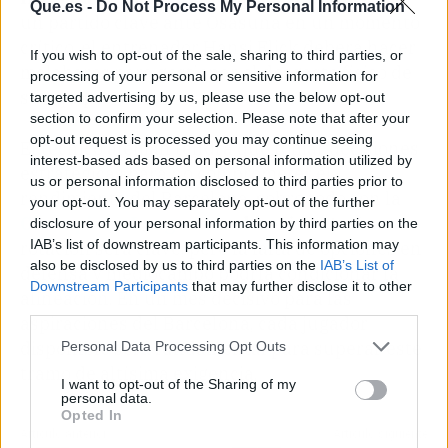
Que.es -
Do Not Process My Personal Information
un partido clave ante Osasuna en un momento
crítico, el entrenador Hansi Flick deberá hacer
If you wish to opt-out of the sale, sharing to third parties, or
malabares para gestionar el desgaste físico de
processing of your personal or sensitive information for
su equipo.
targeted advertising by us, please use the below opt-out
section to confirm your selection. Please note that after your
opt-out request is processed you may continue seeing
El técnico alemán tendrá que tomar decisiones
interest-based ads based on personal information utilized by
estratégicas para no comprometer el
us or personal information disclosed to third parties prior to
rendimiento del Barcelona, sobre todo con la
your opt-out. You may separately opt-out of the further
Champions League
en el horizonte
. La
disclosure of your personal information by third parties on the
IAB’s list of downstream participants. This information may
rotación será clave, pero la falta de opciones en
also be disclosed by us to third parties on the
IAB’s List of
defensa y mediocampo podría condicionar la
Downstream Participants
that may further disclose it to other
alineación. En un mes decisivo para las
third parties.
aspiraciones del Barcelona, cada jugador
disponible será fundamental para superar este
Personal Data Processing Opt Outs
tramo de altísima exigencia.
I want to opt-out of the Sharing of my
personal data.
Opted In
Artículo anterior
Artículo siguiente