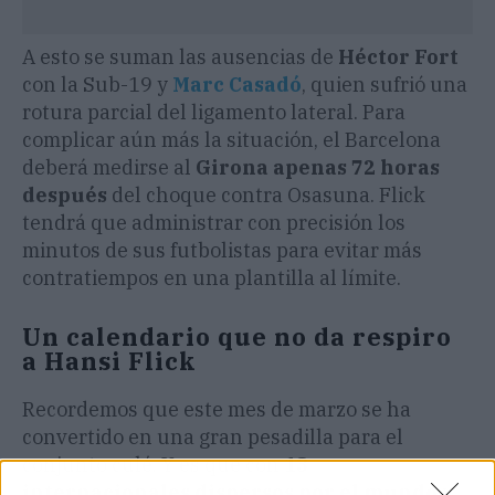
A esto se suman las ausencias de
Héctor Fort
con la Sub-19 y
Marc Casadó
, quien sufrió una
rotura parcial del ligamento lateral. Para
complicar aún más la situación, el Barcelona
deberá medirse al
Girona apenas 72 horas
después
del choque contra Osasuna. Flick
tendrá que administrar con precisión los
minutos de sus futbolistas para evitar más
contratiempos en una plantilla al límite.
Un calendario que no da respiro
a Hansi Flick
Recordemos que este mes de marzo se ha
convertido en una gran pesadilla para el
conjunto culé. Y es que con
13
internacionales dispersos por el mundo
y