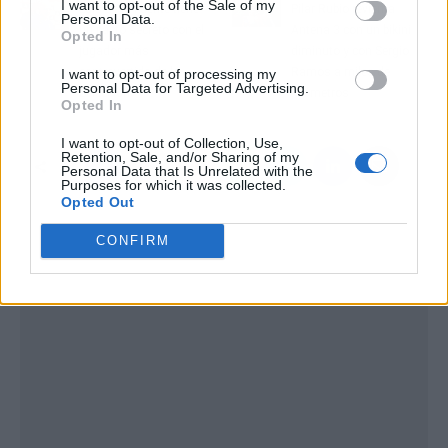
I want to opt-out of the Sale of my
Luis de la Fuente tiene
Pilar Rubio revienta
Personal Data.
un pacto secreto con el
Antena 3 con un bikini
Opted In
jugador más
diminuto y con Sergio
controvertido de la
Ramos a miles de
I want to opt-out of processing my
Personal Data for Targeted Advertising.
Selección
kilómetros
Opted In
I want to opt-out of Collection, Use,
Retention, Sale, and/or Sharing of my
Personal Data that Is Unrelated with the
Purposes for which it was collected.
Opted Out
CONFIRM