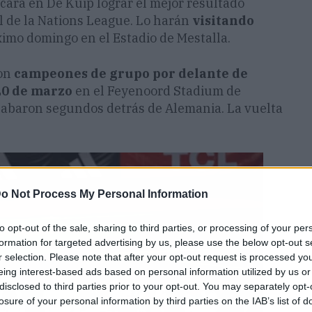
cará en De Kuip lograr el mejor resultado
al de la Nations League. Lo harán
visitando
ximo domingo en el Estadio de Mestalla.
ron
campeones de grupo por delante de
20 de marzo
en el Feyenoord Stadium de
cabaron segundos detrás de Alemania. La vuelta
o Not Process My Personal Information
to opt-out of the sale, sharing to third parties, or processing of your per
formation for targeted advertising by us, please use the below opt-out s
r selection. Please note that after your opt-out request is processed y
eing interest-based ads based on personal information utilized by us or
disclosed to third parties prior to your opt-out. You may separately opt-
losure of your personal information by third parties on the IAB’s list of