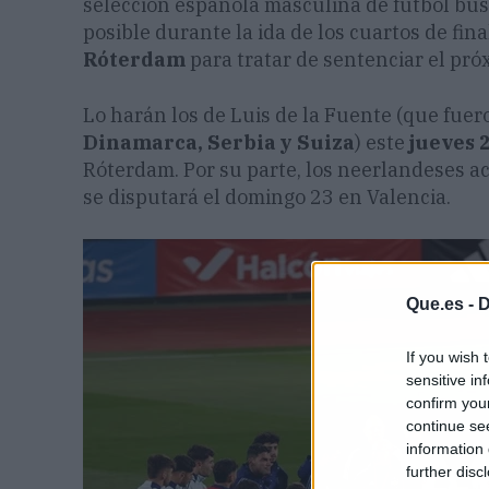
selección española masculina de fútbol bus
posible durante la ida de los cuartos de fin
Róterdam
para tratar de sentenciar el pró
Lo harán los de Luis de la Fuente (que fue
Dinamarca, Serbia y Suiza
) este
jueves 
Róterdam. Por su parte, los neerlandeses a
se disputará el domingo 23 en Valencia.
Que.es -
D
If you wish 
sensitive in
confirm you
continue se
information 
further disc