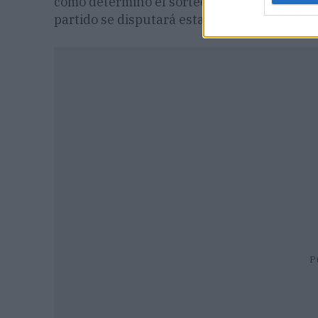
como determinó el sorteo efectuado en la s
partido se disputará esta noche a partir de 
P