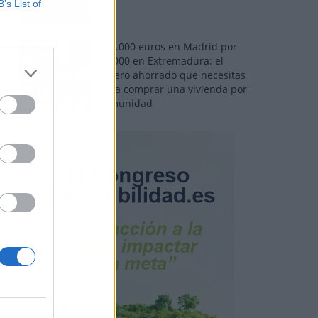
B’s List of
110.000 euros en Madrid por
31.000 en Extremadura: el
dinero ahorrado que necesitas
para comprar una vivienda por
comunidad