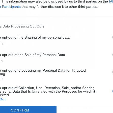
. This information may also be disclosed by us to third parties on the
IA
Participants
that may further disclose it to other third parties.
l Data Processing Opt Outs
o opt-out of the Sharing of my personal data.
In
o opt-out of the Sale of my Personal Data.
In
to opt-out of processing my Personal Data for Targeted
FEF
ing.
In
ga este jueves 20 de marzo a las
o opt-out of Collection, Use, Retention, Sale, and/or Sharing
ersonal Data that Is Unrelated with the Purposes for which it
lected.
Out
logra vencer en la eliminatoria de cuartos de
nador del duelo entre Croacia o Francia
, tal y
CONFIRM