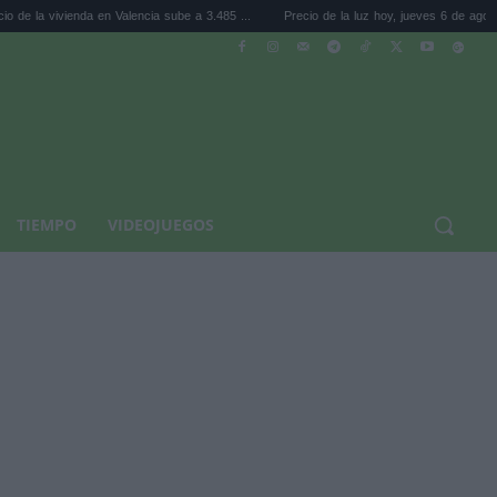
da en Valencia sube a 3.485 ...
Precio de la luz hoy, jueves 6 de agosto: la hora ...
TIEMPO
VIDEOJUEGOS