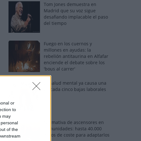
Tom Jones demuestra en
Madrid que su voz sigue
desafiando implacable el paso
del tiempo
Fuego en los cuernos y
millones en ayudas: la
rebelión antitaurina en Alfafar
enciende el debate sobre los
'bous al carrer'
La salud mental ya causa una
de cada cinco bajas laborales
sonal or
ection to
ou may
Normativa de ascensores en
 personal
comunidades: hasta 40.000
out of the
euros de coste para adaptarlos
 downstream