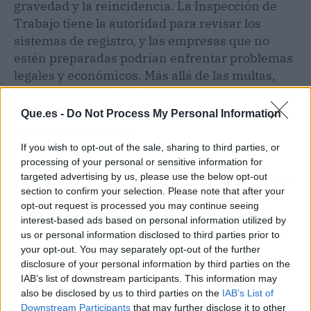
gravedad y la reincidencia. La Inspección de
Trabajo tiene la autoridad para revisar los
sistemas de registro, y las empresas que no
estén preparadas podrían enfrentar problemas
legales y económicos. Más allá de las multas,
está el impacto en la relación con los
empleados, quienes esperan que su tiempo sea
Que.es -
Do Not Process My Personal Information
valorado justamente.
If you wish to opt-out of the sale, sharing to third parties, or
Aun así, el panorama no es desalentador.
processing of your personal or sensitive information for
targeted advertising by us, please use the below opt-out
Muchas organizaciones han encontrado formas
section to confirm your selection. Please note that after your
de adaptarse con éxito, y las que aún no lo han
opt-out request is processed you may continue seeing
hecho tienen la posibilidad de ponerse al día
interest-based ads based on personal information utilized by
antes de que las consecuencias se agraven. La
us or personal information disclosed to third parties prior to
preparación es fundamental, y actuar con
your opt-out. You may separately opt-out of the further
disclosure of your personal information by third parties on the
antelación puede ahorrar más de un dolor de
IAB’s list of downstream participants. This information may
cabeza.
also be disclosed by us to third parties on the
IAB’s List of
Downstream Participants
that may further disclose it to other