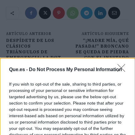
ARTÍCULO ANTERIOR
ARTÍCULO SIGUIENTE
DESPÍDETE DE LOS
“¡MADRE MÍA, QUÉ
CLÁSICOS
PASADA!” BRONCANO
TRIÁNGULOS DE
SE QUEDA DE PIEDRA
EMERGENCIA: LA DGT
CON EL INVITADO
CONFIRMA LA FECHA
SORPRESA DE LA
LÍMITE PARA
REVUELTA
Que.es -
Do Not Process My Personal Information
REEMPLAZARLOS
If you wish to opt-out of the sale, sharing to third parties, or
processing of your personal or sensitive information for
targeted advertising by us, please use the below opt-out
section to confirm your selection. Please note that after your
opt-out request is processed you may continue seeing
interest-based ads based on personal information utilized by
us or personal information disclosed to third parties prior to
your opt-out. You may separately opt-out of the further
disclosure of your personal information by third parties on the