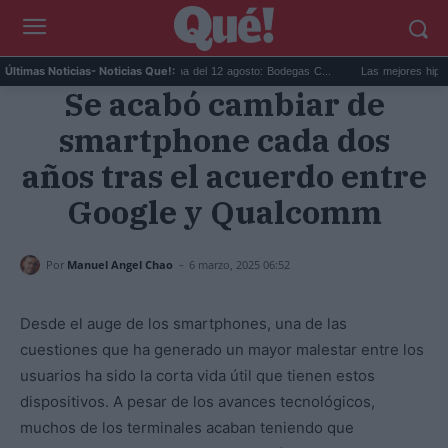
Eclipse solar en Cariñena del 12 agosto: Bodegas C...
Las mejores hipotecas de
Últimas Noticias
- Noticias Que!:
Se acabó cambiar de
smartphone cada dos
años tras el acuerdo entre
Google y Qualcomm
-
Por
Manuel Angel Chao
6 marzo, 2025 06:52
Desde el auge de los smartphones, una de las
cuestiones que ha generado un mayor malestar entre los
usuarios ha sido la corta vida útil que tienen estos
dispositivos. A pesar de los avances tecnológicos,
muchos de los terminales acaban teniendo que