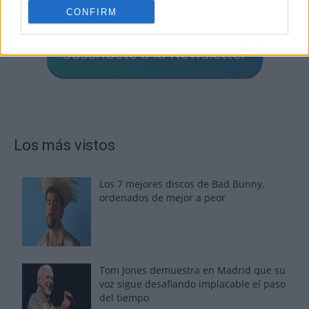
CONFIRM
Los más vistos
Los 7 mejores discos de Bad Bunny,
ordenados de mejor a peor
Tom Jones demuestra en Madrid que su
voz sigue desafiando implacable el paso
del tiempo