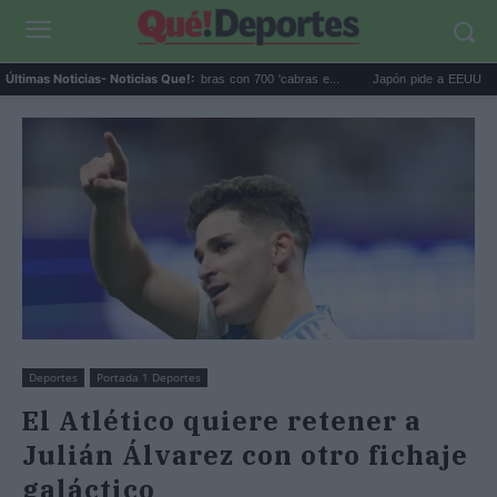
lápagos eliminó 140.000 cabras con 700 'cabras e...
Japón pide a EEUU que deje d
Últimas Noticias
- Noticias Que!:
Deportes
Portada 1 Deportes
El Atlético quiere retener a
Julián Álvarez con otro fichaje
galáctico