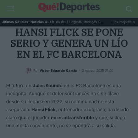
.
Eclipse solar en Cariñena del 12 agosto: Bodegas C...
Las mejores hipotecas
Últimas Noticias
- Noticias Que!:
HANSI FLICK SE PONE
SERIO Y GENERA UN LÍO
EN EL FC BARCELONA
-
Por
Victor Eduardo García
2 marzo, 2025 07:00
El futuro de
Jules Koundé
en el FC Barcelona es una
incógnita. Aunque el defensor francés ha sido clave
desde su llegada en 2022, su continuidad no está
asegurada.
Hansi Flick
, entrenador azulgrana, ha dejado
claro que el jugador
no es intransferible
y que, si llega
una oferta convincente, no se opondrá a su salida.