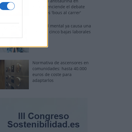
rebelión antitaurina en
Alfafar enciende el debate
sobre los 'bous al carrer'
La salud mental ya causa una
de cada cinco bajas laborales
Normativa de ascensores en
comunidades: hasta 40.000
euros de coste para
adaptarlos