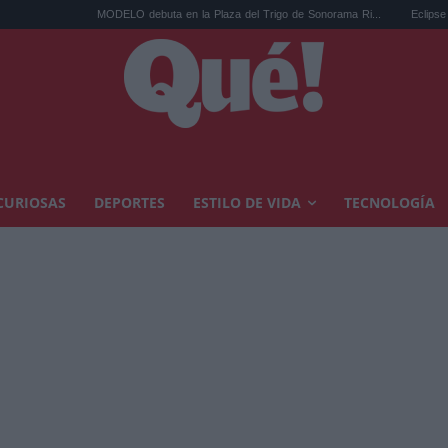
MODELO debuta en la Plaza del Trigo de Sonorama Ri...
Eclipse solar en Car
CURIOSAS
DEPORTES
ESTILO DE VIDA
TECNOLOGÍA