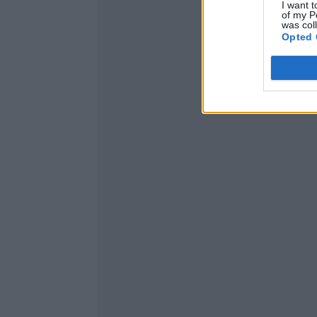
I want t
of my P
was col
Opted 