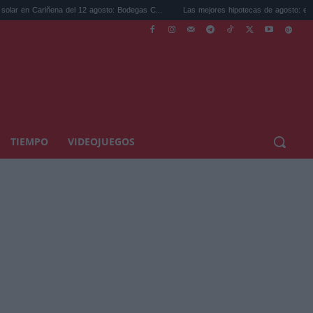
iñena del 12 agosto: Bodegas C...
Las mejores hipotecas de agosto: el TAE más comp
TIEMPO
VIDEOJUEGOS