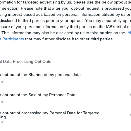
formation for targeted advertising by us, please use the below opt-out s
r selection. Please note that after your opt-out request is processed y
eing interest-based ads based on personal information utilized by us or
disclosed to third parties prior to your opt-out. You may separately opt-
losure of your personal information by third parties on the IAB’s list of
L
. This information may also be disclosed by us to third parties on the
IA
Participants
that may further disclose it to other third parties.
el sistema operativo
Android Automotive
están de
l Data Processing Opt Outs
e es el momento de incrementar sus posibilidades y
 novedades. En ella se incluyen tanto juegos como
o opt-out of the Sharing of my personal data.
les de interés.
In
o opt-out of the Sale of my Personal Data.
In
to opt-out of processing my Personal Data for Targeted
ing.
In