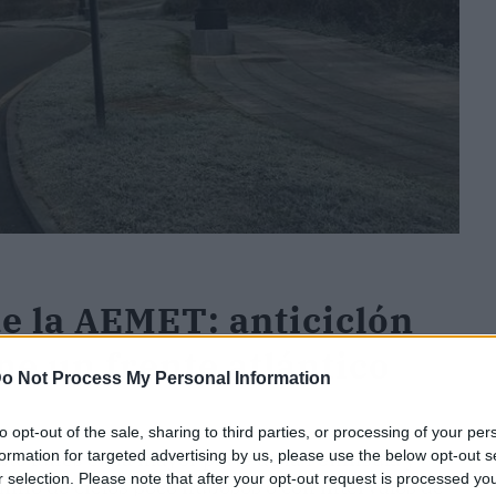
de la AEMET: anticiclón
ne un frente atlántico
o Not Process My Personal Information
to opt-out of the sale, sharing to third parties, or processing of your per
e lunes en la mayor parte de la Península y
formation for targeted advertising by us, please use the below opt-out s
r selection. Please note that after your opt-out request is processed y
inio de cielos poco nubosos o con intervalos de