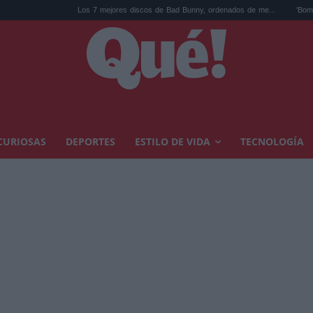
Los 7 mejores discos de Bad Bunny, ordenados de me...
'Bomba en el Pan 
CURIOSAS
DEPORTES
ESTILO DE VIDA
TECNOLOGÍA