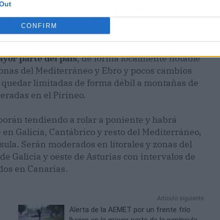
Out
estarán en descenso en el extremo noroeste
moderados
en Levante, Ebro, Ibérica y puntos de
CONFIRM
ambios salvo algunos ascenso ligeros.
yor parte del país
, de forma localmente notable
zonas del Mediterráneo y Ebro y pocos cambios
a quedar limitadas de forma débil a montañas de
eradas en el Pirineo.
borán tendiendo a rolar a poniente y habrá
 en Galicia, Cantábrico y resto del Mediterráneo,
ínsula. Serán moderados en litorales y zonas del
de Galicia y oeste de Asturias con intervalos de
dos en Canarias.
Artículo siguiente
Alerta de la AEMET por un frente frío
lluvias en la mayor parte de la península