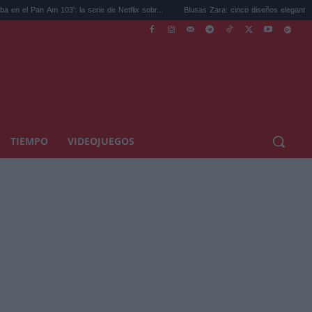
Am 103': la serie de Netflix sobr...
Blusas Zara: cinco diseños elegantes y ligeros qu
TIEMPO
VIDEOJUEGOS