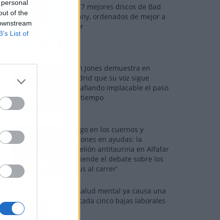
 personal
Los 7 mejores discos de Bad
out of the
Bunny, ordenados de mejor a
 downstream
peor
B’s List of
Tom Jones demuestra en
Madrid que su voz sigue
desafiando implacable el paso
del tiempo
Fuego en los cuernos y
millones en ayudas: la
rebelión antitaurina en Alfafar
enciende el debate sobre los
'bous al carrer'
La salud mental ya causa una
de cada cinco bajas laborales