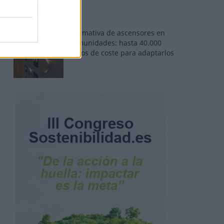
Normativa de ascensores en
comunidades: hasta 40.000
euros de coste para adaptarlos