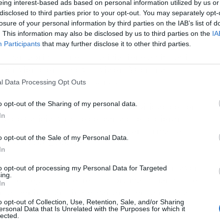
eing interest-based ads based on personal information utilized by us or
ia Estatal de Meteorología (Aemet)
.
disclosed to third parties prior to your opt-out. You may separately opt-
losure of your personal information by third parties on the IAB’s list of
atlántico por el noroeste provocará un aumento
. This information may also be disclosed by us to third parties on the
IA
ubiertos en el cuadrante noroeste y
Participants
that may further disclose it to other third parties.
o cantábrico. Por ello, Galicia tiene activo aviso
o por viento en Lugo y lluvia en A Coruña.
tienen aviso amarillo por olas.
l Data Processing Opt Outs
o opt-out of the Sharing of my personal data.
revén más abundantes, con probabilidad de ser
In
ste de Galicia, y no se descarta que pudieran
norte y al alto Ebro. Podrían ser en forma de
o opt-out of the Sale of my Personal Data.
ma de 1.800-2.000 m.
In
ervalos nubosos en el norte de las islas de mayor
to opt-out of processing my Personal Data for Targeted
ing.
 o despejados en el resto, y brumas y bancos de
In
ntal peninsular, sin descartarlas en la meseta
o opt-out of Collection, Use, Retention, Sale, and/or Sharing
frente.
ersonal Data that Is Unrelated with the Purposes for which it
lected.