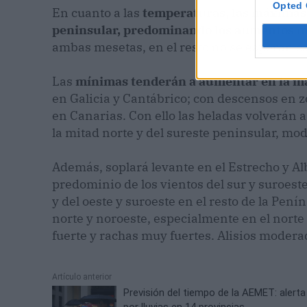
Opted 
En cuanto a las
temperaturas, las máximas 
peninsular, predominando los aumentos 
ambas mesetas, en el resto no se esperan c
Las
mínimas tenderán a aumentar en la ma
en Galicia y Cantábrico; con descensos en 
en Canarias. Con ello las heladas volverán 
la mitad norte y del sureste peninsular, mod
Además, soplará levante en el Estrecho y Al
predominio de los vientos del sur y suroeste
y del oeste y suroeste en el resto de la Pen
norte y noroeste, especialmente en el norte 
fuerte y rachas muy fuertes. Alisios modera
Artículo anterior
Previsión del tiempo de la AEMET: alerta
por lluvias en 14 provincias