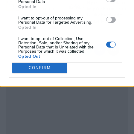
Personal Data.
Repara tu Deuda
El papel fundamental de
Opted In
Abogados cancela
las prótesis dentales en
68.664 € en Granollers
la salud bucodental y
I want to opt-out of processing my
(Barcelona) con la Ley de
calidad de vida
Personal Data for Targeted Advertising.
Opted In
Segunda Oportunidad
I want to opt-out of Collection, Use,
Retention, Sale, and/or Sharing of my
Personal Data that Is Unrelated with the
Purposes for which it was collected.
Opted Out
CONFIRM