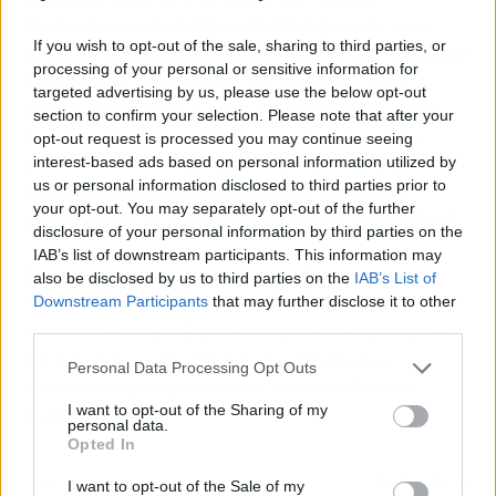
exclusivas con el Bono de Temporada, que
If you wish to opt-out of the sale, sharing to third parties, or
permite el ingreso ilimitado al parque durante
processing of your personal or sensitive information for
todo el año
, descuentos en restauración y
targeted advertising by us, please use the below opt-out
acceso prioritario a eventos especiales. Para
section to confirm your selection. Please note that after your
quienes deseen optimizar su tiempo en las
opt-out request is processed you may continue seeing
atracciones, el
Popi Express ofrece un acceso
interest-based ads based on personal information utilized by
us or personal information disclosed to third parties prior to
rápido que reduce las esperas y permite
your opt-out. You may separately opt-out of the further
disfrutar de la jornada con mayor comodidad
.
disclosure of your personal information by third parties on the
IAB’s list of downstream participants. This information may
La temporada de Carnaval en Pola Park se
also be disclosed by us to third parties on the
IAB’s List of
consolida como una propuesta ideal para
Downstream Participants
that may further disclose it to other
third parties.
disfrutar en familia, con una combinación de
espectáculos, atracciones y actividades
Personal Data Processing Opt Outs
especiales que garantizan una celebración
I want to opt-out of the Sharing of my
inolvidable.
personal data.
Opted In
Artículo anterior
Artículo siguiente
I want to opt-out of the Sale of my