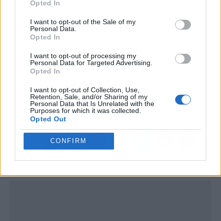
Opted In
trabajo, sino como catalizadores de innovación.
I want to opt-out of the Sale of my
Personal Data.
Opted In
Artículo anterior
Artículo siguiente
Thrillers que van más
Banpresto.es, figuras de
I want to opt-out of processing my
Personal Data for Targeted Advertising.
allá del entretenimiento;
colección inspiradas en
Opted In
Belén Montero y la
sagas icónicas del
exploración de los
animé
I want to opt-out of Collection, Use,
oscuros entresijos del
Retention, Sale, and/or Sharing of my
Personal Data that Is Unrelated with the
poder
Purposes for which it was collected.
Opted Out
CONFIRM