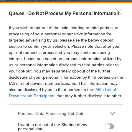
experimentado un auge, con un incremento del
18 % en la matriculación de cursos
Que.es -
Do Not Process My Personal Information
especializados en 2023. Esto refleja un interés
creciente en dominar el manejo de estos
If you wish to opt-out of the sale, sharing to third parties, or
processing of your personal or sensitive information for
equipos, ya que las competencias son cada vez
targeted advertising by us, please use the below opt-out
más valoradas en el mercado laboral. Las
section to confirm your selection. Please note that after your
empresas no solo buscan herramientas
opt-out request is processed you may continue seeing
avanzadas, sino también personal capacitado
interest-based ads based on personal information utilized by
que pueda maximizar su potencial, asegurando
us or personal information disclosed to third parties prior to
your opt-out. You may separately opt-out of the further
así resultados óptimos en cada proyecto.
disclosure of your personal information by third parties on the
IAB’s list of downstream participants. This information may
El avance de los equipos representa una
also be disclosed by us to third parties on the
IAB’s List of
conjunción entre tecnología, eficiencia y
Downstream Participants
that may further disclose it to other
sostenibilidad. Estas continúan evolucionando,
third parties.
adaptándose a las demandas de un mundo en
Personal Data Processing Opt Outs
constante cambio. Su papel en la construcción
de un futuro más resiliente y tecnológico es
I want to opt-out of the Sharing of my
personal data.
indiscutible, no solo como instrumentos de