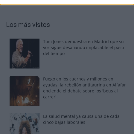
Los más vistos
Tom Jones demuestra en Madrid que su
voz sigue desafiando implacable el paso
del tiempo
Fuego en los cuernos y millones en
ayudas: la rebelión antitaurina en Alfafar
enciende el debate sobre los 'bous al
carrer'
La salud mental ya causa una de cada
cinco bajas laborales