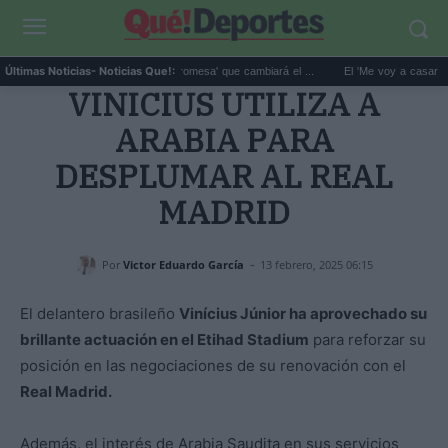
El giro de Máximo en 'La Promesa' que cambiará el ...
El 'Me voy a casar con ella'
Últimas Noticias
- Noticias Que!:
VINICIUS UTILIZA A
ARABIA PARA
DESPLUMAR AL REAL
MADRID
-
Por
Victor Eduardo García
13 febrero, 2025 06:15
El delantero brasileño
Vinícius Júnior ha aprovechado su
brillante actuación en el Etihad Stadium
para reforzar su
posición en las negociaciones de su renovación con el
Real Madrid.
Además, el interés de Arabia Saudita en sus servicios