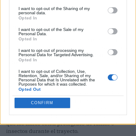
I want to opt-out of the Sharing of my
personal data.
Opted In
Remolques todoterreno
I want to opt-out of the Sale of my
Personal Data.
Los remolques todoterreno son creados para
Opted In
aguantar los terrenos más difíciles, razón por la
I want to opt-out of processing my
cual están
equipados con
suspensión
Personal Data for Targeted Advertising.
Opted In
reforzada
para absorber los impactos. Además,
sus
ruedas resistentes
no se rompen en
I want to opt-out of Collection, Use,
Retention, Sale, and/or Sharing of my
superficies difíciles y son muy duraderas.
Personal Data that Is Unrelated with the
Purposes for which it was collected.
Opted Out
El
chasis robusto
normalmente está fabricado
con materiales como el aluminio o acero, para
CONFIRM
que el remolque sea más fuerte y estable.
Incluso, muchos tienen protección extra, para
que los niños estén protegidos de ramas o
insectos durante el trayecto.