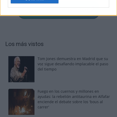
Los más vistos
Tom Jones demuestra en Madrid que su
voz sigue desafiando implacable el paso
del tiempo
Fuego en los cuernos y millones en
ayudas: la rebelión antitaurina en Alfafar
enciende el debate sobre los 'bous al
carrer'