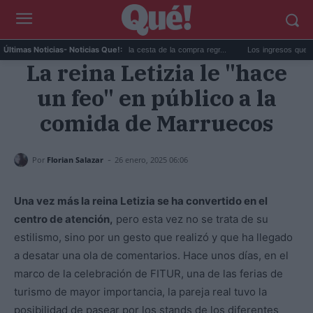
La subida de precios de la cesta de la compra regr...
Los ingresos que te quitan
Últimas Noticias
- Noticias Que!:
La reina Letizia le "hace
un feo" en público a la
comida de Marruecos
-
Por
Florian Salazar
26 enero, 2025 06:06
Una vez más la reina Letizia se ha convertido en el
centro de atención,
pero esta vez no se trata de su
estilismo, sino por un gesto que realizó y que ha llegado
a desatar una ola de comentarios. Hace unos días, en el
marco de la celebración de FITUR, una de las ferias de
turismo de mayor importancia, la pareja real tuvo la
posibilidad de pasear por los stands de los diferentes