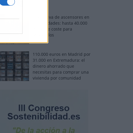
Normativa de ascensores en
comunidades: hasta 40.000
euros de coste para
adaptarlos
110.000 euros en Madrid por
31.000 en Extremadura: el
dinero ahorrado que
necesitas para comprar una
vivienda por comunidad