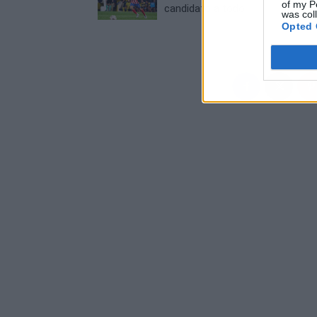
of my P
candidato a todo
was col
Opted 