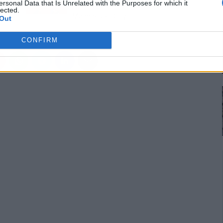
ersonal Data that Is Unrelated with the Purposes for which it
Atlético a un mega crack del
lected.
Manchester City
Out
CONFIRM