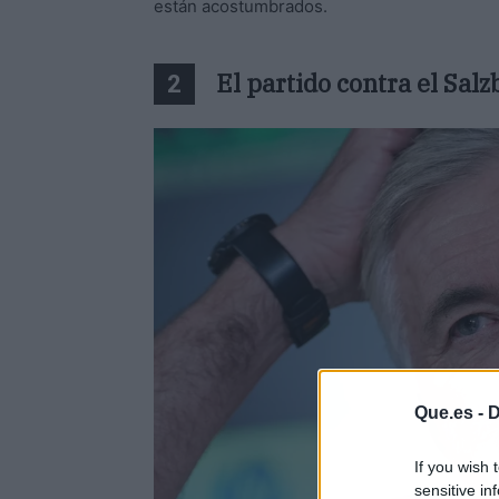
están acostumbrados.
El partido contra el Sal
2
Que.es -
D
If you wish 
sensitive in