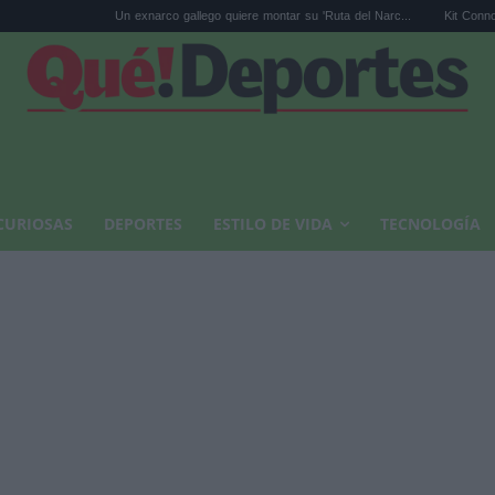
Un exnarco gallego quiere montar su 'Ruta del Narc...
Kit Connor será Cíc
CURIOSAS
DEPORTES
ESTILO DE VIDA
TECNOLOGÍA