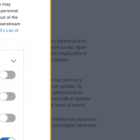
ou may
 personal
out of the
os más vistos
 downstream
B’s List of
Tom Jones demuestra en
Madrid que su voz sigue
desafiando implacable el
paso del tiempo
Fuego en los cuernos y
millones en ayudas: la
rebelión antitaurina en
Alfafar enciende el debate
sobre los 'bous al carrer'
La salud mental ya causa una
de cada cinco bajas laborales