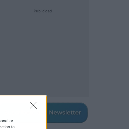
Publicidad
sonal or
ection to