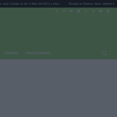
lope en los X-Men del MCU y Hea...
Rosalía en Buenos Aires: detiene el tráfico y se 
TIEMPO
VIDEOJUEGOS