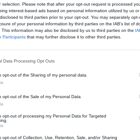
r selection. Please note that after your opt-out request is processed y
eing interest-based ads based on personal information utilized by us or
disclosed to third parties prior to your opt-out. You may separately opt-
L
losure of your personal information by third parties on the IAB’s list of
ncuentro frente al Salzburgo.
. This information may also be disclosed by us to third parties on the
IA
Participants
that may further disclose it to other third parties.
o bien, como en el último partido. Nos queda poco
l Data Processing Opt Outs
idad de jugar un playoff:
“Si tenemos que jugarlo, lo
o opt-out of the Sharing of my personal data.
In
Siguiente
o opt-out of the Sale of my Personal Data.
In
to opt-out of processing my Personal Data for Targeted
ing.
In
Artículo siguiente
Julián Álvarez puede atraer al
o opt-out of Collection, Use, Retention, Sale, and/or Sharing