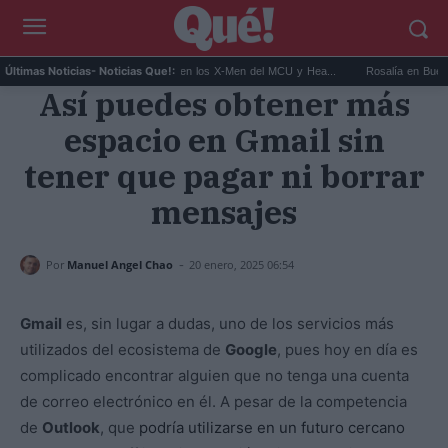
Kit Connor será Cíclope en los X-Men del MCU y Hea...
Rosalía en Buenos Aires
Últimas Noticias
- Noticias Que!:
Así puedes obtener más
espacio en Gmail sin
tener que pagar ni borrar
mensajes
-
Por
Manuel Angel Chao
20 enero, 2025 06:54
Gmail
es, sin lugar a dudas, uno de los servicios más
utilizados del ecosistema de
Google
, pues hoy en día es
complicado encontrar alguien que no tenga una cuenta
de correo electrónico en él. A pesar de la competencia
de
Outlook
, que
podría utilizarse en un futuro cercano