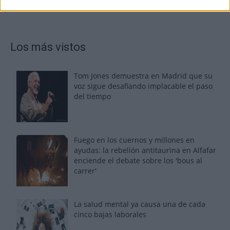
Los más vistos
Tom Jones demuestra en Madrid que su
voz sigue desafiando implacable el paso
del tiempo
Fuego en los cuernos y millones en
ayudas: la rebelión antitaurina en Alfafar
enciende el debate sobre los 'bous al
carrer'
La salud mental ya causa una de cada
cinco bajas laborales