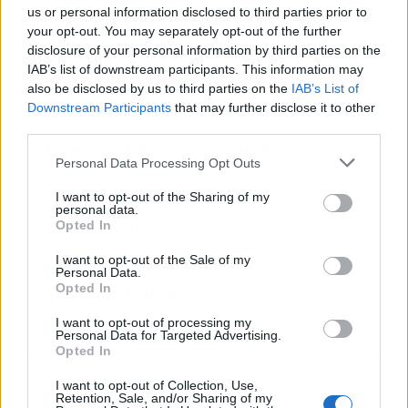
Gemi Elettronica utiliza tecnologías avanzadas
us or personal information disclosed to third parties prior to
your opt-out. You may separately opt-out of the further
para garantizar impulsos eléctricos constantes,
disclosure of your personal information by third parties on the
eficaces y seguros. Sus electrificadores están
IAB’s list of downstream participants. This information may
diseñados para ofrecer un rendimiento óptimo
also be disclosed by us to third parties on the
IAB’s List of
incluso en condiciones adversas.
Downstream Participants
that may further disclose it to other
third parties.
2. Materiales de Alta Calidad
Personal Data Processing Opt Outs
Todos los componentes están fabricados con
I want to opt-out of the Sharing of my
materiales resistentes al desgaste y las
personal data.
condiciones climáticas extremas, garantizando
Opted In
una larga vida útil.
I want to opt-out of the Sale of my
Personal Data.
Opted In
3. Fácil Instalación
Gracias a un diseño intuitivo y guías de
I want to opt-out of processing my
Personal Data for Targeted Advertising.
instalación claras, los sistemas de Gemi pueden
Opted In
ser montados sin necesidad de conocimientos
I want to opt-out of Collection, Use,
técnicos especializados.
Retention, Sale, and/or Sharing of my