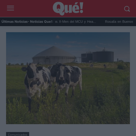
t Connor será Cíclope en los X-Men del MCU y Hea...
Rosalía en Buenos Aires: detien
Últimas Noticias
- Noticias Que!:
Comunicados