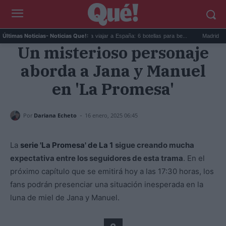
la elect...
Los vinos para viajar a España: 6 botellas para be...
Madrid reverde
Últimas Noticias
- Noticias Que!:
Un misterioso personaje
aborda a Jana y Manuel
en 'La Promesa'
-
Por
Dariana Echeto
16 enero, 2025 06:45
La
serie 'La Promesa' de La 1
sigue creando mucha
expectativa entre los seguidores de esta trama
. En el
próximo capítulo que se emitirá hoy a las 17:30 horas, los
fans podrán presenciar una situación inesperada en la
luna de miel de Jana y Manuel.