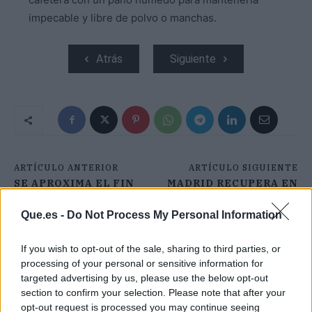
impecable y libre de polvo o manchas.
Atrás
Siguiente
ARTÍCULO ANTERIOR
ARTÍCULO SIGUIENTE
SE APROXIMA EL FIN
MADRID RECUPERA EN
DE LAS SMART TV:
EL TEATRO PAVÓN AL
ESTE ES EL
LORCA MÁS FLAMENCO
Que.es -
Do Not Process My Personal Information
DISPOSITIVO QUE LAS
CON 'LA ZAPATERA
SUSTITUIRÁ EN
PRODIGIOSA'
If you wish to opt-out of the sale, sharing to third parties, or
MENOS DE UNA
DÉCADA
processing of your personal or sensitive information for
targeted advertising by us, please use the below opt-out
section to confirm your selection. Please note that after your
opt-out request is processed you may continue seeing