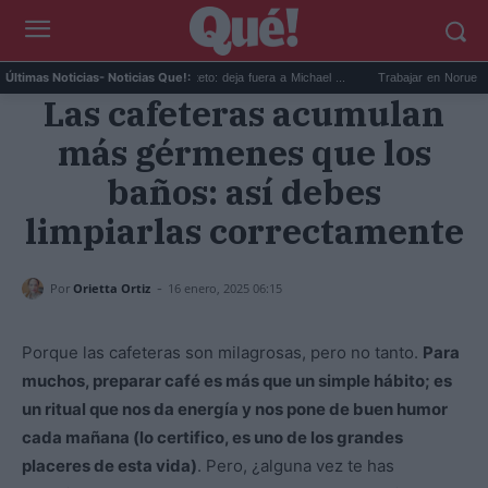
Devin Booker mejor quinteto: deja fuera a Michael ...
Trabajar en Noruega: 13.
Últimas Noticias
- Noticias Que!:
Las cafeteras acumulan
más gérmenes que los
baños: así debes
limpiarlas correctamente
-
Por
Orietta Ortiz
16 enero, 2025 06:15
Porque las cafeteras son milagrosas, pero no tanto.
Para
muchos, preparar café es más que un simple hábito; es
un ritual que nos da energía y nos pone de buen humor
cada mañana (lo certifico, es uno de los grandes
placeres de esta vida)
. Pero, ¿alguna vez te has