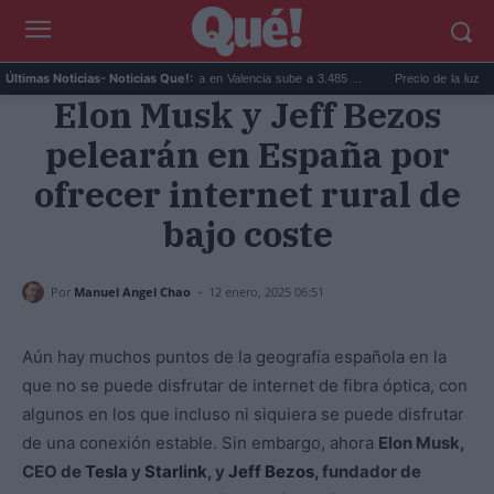
..
El precio de la vivienda en Valencia sube a 3.485 ...
Precio de la luz hoy, jue
Últimas Noticias
- Noticias Que!:
Elon Musk y Jeff Bezos
pelearán en España por
ofrecer internet rural de
bajo coste
-
Por
Manuel Angel Chao
12 enero, 2025 06:51
Aún hay muchos puntos de la geografía española en la
que no se puede disfrutar de internet de fibra óptica, con
algunos en los que incluso ni siquiera se puede disfrutar
de una conexión estable. Sin embargo, ahora
Elon Musk,
CEO de
Tesla
y
Starlink
, y
Jeff Bezos,
fundador de